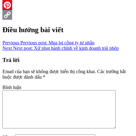
Reddit
Pinterest
Copy
Điều hướng bài viết
Link
Previous
Previous post:
Mua lại công ty tư nhân
Next
Next post:
Xử phạt hành chính về kinh doanh trái phép
Trả lời
Email của bạn sẽ không được hiển thị công khai.
Các trường bắt
buộc được đánh dấu
*
Bình luận