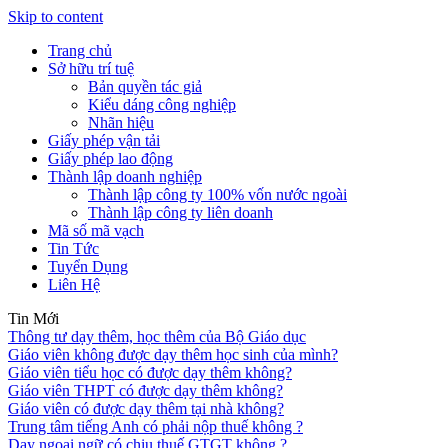
Skip to content
Trang chủ
Sở hữu trí tuệ
Bản quyền tác giả
Kiểu dáng công nghiệp
Nhãn hiệu
Giấy phép vận tải
Giấy phép lao động
Thành lập doanh nghiệp
Thành lập công ty 100% vốn nước ngoài
Thành lập công ty liên doanh
Mã số mã vạch
Tin Tức
Tuyển Dụng
Liên Hệ
Tin Mới
Thông tư dạy thêm, học thêm của Bộ Giáo dục
Giáo viên không được dạy thêm học sinh của mình?
Giáo viên tiểu học có được dạy thêm không?
Giáo viên THPT có được dạy thêm không?
Giáo viên có được dạy thêm tại nhà không?
Trung tâm tiếng Anh có phải nộp thuế không ?
Dạy ngoại ngữ có chịu thuế GTGT không ?