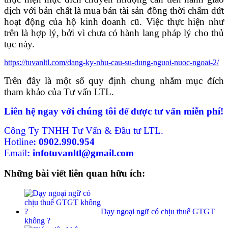
dịch với bản chất là mua bán tài sản đồng thời chấm dứt
hoạt động của hộ kinh doanh cũ. Việc thực hiện như
trên là hợp lý, bởi vì chưa có hành lang pháp lý cho thủ
tục này.
https://tuvanltl.com/dang-ky-nhu-cau-su-dung-nguoi-nuoc-ngoai-2/
Trên đây là một số quy định chung nhằm mục đích
tham khảo của Tư vấn LTL.
Liên hệ ngay với chúng tôi để được tư vấn miễn phí!
Công Ty TNHH Tư Vấn & Đầu tư LTL.
Hotline
:
0902.990.954
Email
:
infotuvanltl@gmail.com
Những bài viết liên quan hữu ích:
Dạy ngoại ngữ có chịu thuế GTGT
không ?