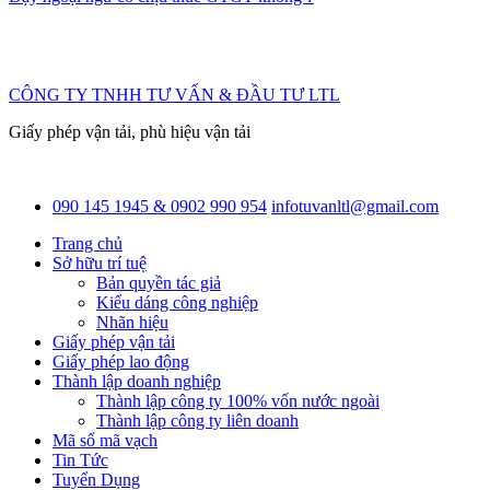
CÔNG TY TNHH TƯ VẤN & ĐẦU TƯ LTL
Giấy phép vận tải, phù hiệu vận tải
090 145 1945 & 0902 990 954
infotuvanltl@gmail.com
Trang chủ
Sở hữu trí tuệ
Bản quyền tác giả
Kiểu dáng công nghiệp
Nhãn hiệu
Giấy phép vận tải
Giấy phép lao động
Thành lập doanh nghiệp
Thành lập công ty 100% vốn nước ngoài
Thành lập công ty liên doanh
Mã số mã vạch
Tin Tức
Tuyển Dụng