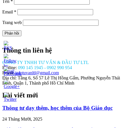
Tên
*
Email
*
Trang web
Thông tin liên hệ
CÔNG TY TNHH TƯ VẤN & ĐẦU TƯ LTL
Hotline:
090 145 1945 - 0902 990 954
Email:
infotuvanltl@gmail.com
Địa chỉ: Tầng 6, Số 57 Lê Thị Hồng Gấm, Phường Nguyễn Thái
Bình, Quận 1, Thành phố Hồ Chí Minh
Bài viết mới
//tuvanltl.com/chuyen-
g-ho-
Thông tư dạy thêm, học thêm của Bộ Giáo dục
">
24 Tháng Mười, 2025