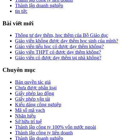
Thành lập doanh nghiệp
tin tức
Bài viết mới
Thông tư dạy thêm, học thêm của Bộ Giáo dục
Giáo viên không được dạy thêm học sinh của mình?
Giáo viên tiểu học có được dạy thêm không?
Giáo viên THPT có được dạy thêm không?
Giáo viên có được dạy thêm tại nhà không?
Chuyên mục
Bản quyền tác giả
Chưa được phân loại
Giấy phép lao động
Giấy phép vận tải
Kiểu dáng công nghiệp
Mã số mã vạch
Nhãn hiệu
Sở hữu trí tuệ
Thành lập công ty 100% vốn nước ngoài
Thành lập công ty liên doanh
Thành lập doanh nghiệp