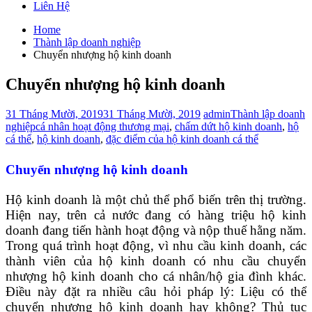
Liên Hệ
Home
Thành lập doanh nghiệp
Chuyển nhượng hộ kinh doanh
Chuyển nhượng hộ kinh doanh
31 Tháng Mười, 2019
31 Tháng Mười, 2019
admin
Thành lập doanh
nghiệp
cá nhân hoạt động thương mại
,
chấm dứt hộ kinh doanh
,
hộ
cá thể
,
hộ kinh doanh
,
đặc điểm của hộ kinh doanh cá thể
Chuyển nhượng hộ kinh doanh
Hộ kinh doanh là một chủ thể phổ biến trên thị trường.
Hiện nay, trên cả nước đang có hàng triệu hộ kinh
doanh đang tiến hành hoạt động và nộp thuế hằng năm.
Trong quá trình hoạt động, vì nhu cầu kinh doanh, các
thành viên của hộ kinh doanh có nhu cầu chuyển
nhượng hộ kinh doanh cho cá nhân/hộ gia đình khác.
Điều này đặt ra nhiều câu hỏi pháp lý: Liệu có thể
chuyển nhượng hộ kinh doanh hay không? Thủ tục