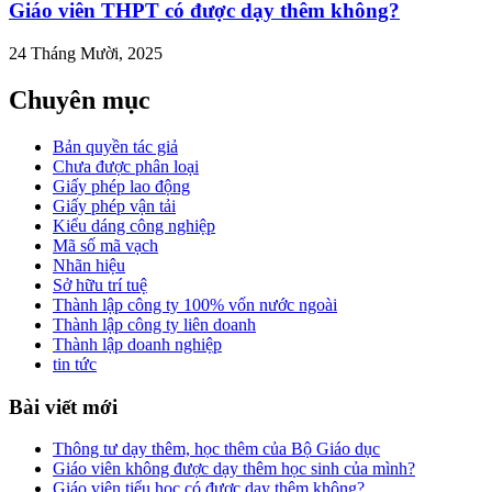
Giáo viên THPT có được dạy thêm không?
24 Tháng Mười, 2025
Chuyên mục
Bản quyền tác giả
Chưa được phân loại
Giấy phép lao động
Giấy phép vận tải
Kiểu dáng công nghiệp
Mã số mã vạch
Nhãn hiệu
Sở hữu trí tuệ
Thành lập công ty 100% vốn nước ngoài
Thành lập công ty liên doanh
Thành lập doanh nghiệp
tin tức
Bài viết mới
Thông tư dạy thêm, học thêm của Bộ Giáo dục
Giáo viên không được dạy thêm học sinh của mình?
Giáo viên tiểu học có được dạy thêm không?