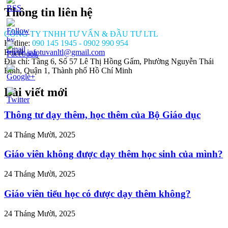
Thông tin liên hệ
CÔNG TY TNHH TƯ VẤN & ĐẦU TƯ LTL
Hotline:
090 145 1945 - 0902 990 954
Email:
infotuvanltl@gmail.com
Địa chỉ: Tầng 6, Số 57 Lê Thị Hồng Gấm, Phường Nguyễn Thái
Bình, Quận 1, Thành phố Hồ Chí Minh
Bài viết mới
//tuvanltl.com/cach-
hue-
ai">
Thông tư dạy thêm, học thêm của Bộ Giáo dục
24 Tháng Mười, 2025
Giáo viên không được dạy thêm học sinh của mình?
24 Tháng Mười, 2025
Giáo viên tiểu học có được dạy thêm không?
24 Tháng Mười, 2025