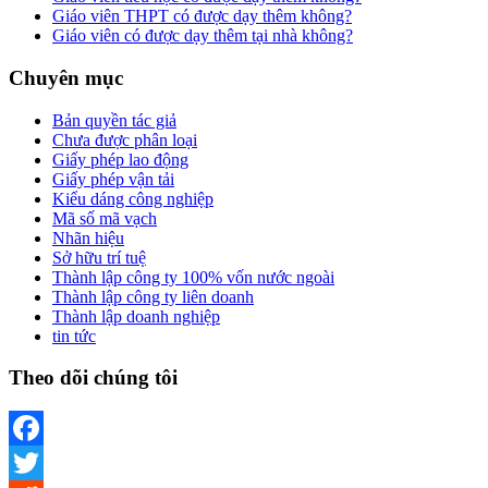
Giáo viên THPT có được dạy thêm không?
Giáo viên có được dạy thêm tại nhà không?
Chuyên mục
Bản quyền tác giả
Chưa được phân loại
Giấy phép lao động
Giấy phép vận tải
Kiểu dáng công nghiệp
Mã số mã vạch
Nhãn hiệu
Sở hữu trí tuệ
Thành lập công ty 100% vốn nước ngoài
Thành lập công ty liên doanh
Thành lập doanh nghiệp
tin tức
Theo dõi chúng tôi
Facebook