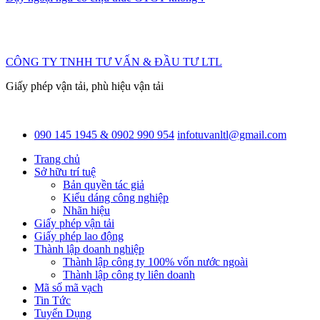
CÔNG TY TNHH TƯ VẤN & ĐẦU TƯ LTL
Giấy phép vận tải, phù hiệu vận tải
090 145 1945 & 0902 990 954
infotuvanltl@gmail.com
Trang chủ
Sở hữu trí tuệ
Bản quyền tác giả
Kiểu dáng công nghiệp
Nhãn hiệu
Giấy phép vận tải
Giấy phép lao động
Thành lập doanh nghiệp
Thành lập công ty 100% vốn nước ngoài
Thành lập công ty liên doanh
Mã số mã vạch
Tin Tức
Tuyển Dụng