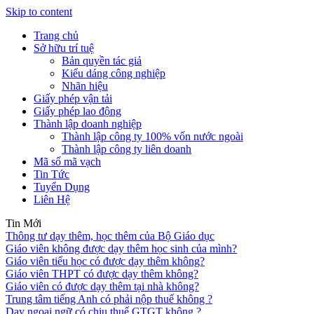
Skip to content
Trang chủ
Sở hữu trí tuệ
Bản quyền tác giả
Kiểu dáng công nghiệp
Nhãn hiệu
Giấy phép vận tải
Giấy phép lao động
Thành lập doanh nghiệp
Thành lập công ty 100% vốn nước ngoài
Thành lập công ty liên doanh
Mã số mã vạch
Tin Tức
Tuyển Dụng
Liên Hệ
Tin Mới
Thông tư dạy thêm, học thêm của Bộ Giáo dục
Giáo viên không được dạy thêm học sinh của mình?
Giáo viên tiểu học có được dạy thêm không?
Giáo viên THPT có được dạy thêm không?
Giáo viên có được dạy thêm tại nhà không?
Trung tâm tiếng Anh có phải nộp thuế không ?
Dạy ngoại ngữ có chịu thuế GTGT không ?