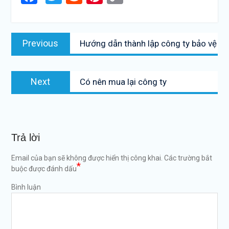
Link
Điều
Previous
Previous
Hướng dẫn thành lập công ty bảo vệ
hướng
post:
bài
Next
viết
Next
Có nên mua lại công ty
post:
Trả lời
Email của bạn sẽ không được hiển thị công khai.
Các trường bắt
*
buộc được đánh dấu
Bình luận