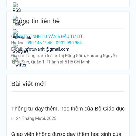
Thông tin liên hệ
CÔNG TY TNHH TƯ VẤN & ĐẦU TƯ LTL
Hotline:
090 145 1945 - 0902 990 954
Email:
infotuvanltl@gmail.com
Địa chỉ: Tầng 6, Số 57 Lê Thị Hồng Gấm, Phường Nguyễn
Thái Bình, Quận 1, Thành phố Hồ Chí Minh
tps://tuvanltl.com/thu-
uc-bo-
ung-
Bài viết mới
ganh-
ghe-kinh-
oanh-
ong-ty-
Thông tư dạy thêm, học thêm của Bộ Giáo dục
nhh-3">
24 Tháng Mười, 2025
Giáo viên không được dạy thêm học sinh của