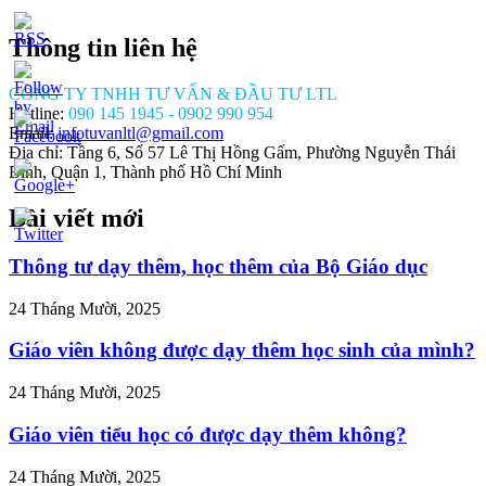
Thông tin liên hệ
CÔNG TY TNHH TƯ VẤN & ĐẦU TƯ LTL
Hotline:
090 145 1945 - 0902 990 954
Email:
infotuvanltl@gmail.com
Địa chỉ: Tầng 6, Số 57 Lê Thị Hồng Gấm, Phường Nguyễn Thái
Bình, Quận 1, Thành phố Hồ Chí Minh
Bài viết mới
//tuvanltl.com/phuong-
h-
-van-
Thông tư dạy thêm, học thêm của Bộ Giáo dục
ng-xe-
o-ca-
24 Tháng Mười, 2025
Giáo viên không được dạy thêm học sinh của mình?
24 Tháng Mười, 2025
Giáo viên tiểu học có được dạy thêm không?
24 Tháng Mười, 2025