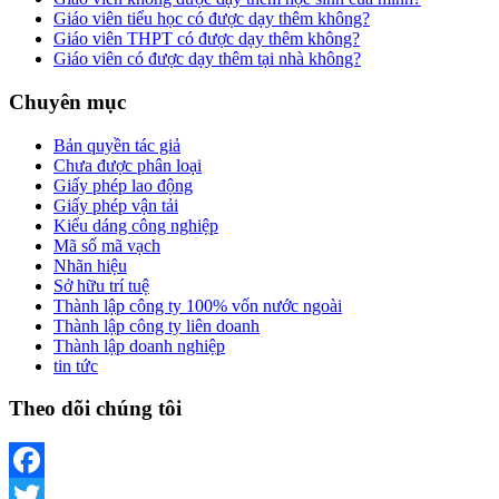
Giáo viên tiểu học có được dạy thêm không?
Giáo viên THPT có được dạy thêm không?
Giáo viên có được dạy thêm tại nhà không?
Chuyên mục
Bản quyền tác giả
Chưa được phân loại
Giấy phép lao động
Giấy phép vận tải
Kiểu dáng công nghiệp
Mã số mã vạch
Nhãn hiệu
Sở hữu trí tuệ
Thành lập công ty 100% vốn nước ngoài
Thành lập công ty liên doanh
Thành lập doanh nghiệp
tin tức
Theo dõi chúng tôi
Facebook