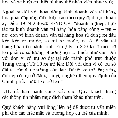
học và xe buýt có thiết bị thay thế nhân viên phục vụ);
Ngoài ra đối với hoạt động kinh doanh vận tải hàng
hóa phải đáp ứng điều kiện sau theo quy định tại khoản
2, Điều 19 NĐ 86/2014/NĐ-CP: “doanh nghiệp, hợp
tác xã kinh doanh vận tải hàng hóa bằng công – ten –
nơ; đơn vị kinh doanh vận tải hàng hóa sử dụng xe đầu
kéo kéo rơ moóc, sơ mi rơ moóc, xe ô tô vận tải
hàng hóa trên hành trình có cự ly từ 300 ki lô mét trở
lên phải có số lượng phương tiện tối thiểu như sau: Đối
với đơn vị có trụ sở đặt tại các thành phố trực thuộc
Trung ương: Từ 10 xe trở lên; Đối với đơn vị có trụ sở
đặt tại các địa phương còn lại: Từ 05 xe trở lên; riêng
đơn vị có trụ sở đặt tại huyện nghèo theo quy định của
Chính phủ: Từ 03 xe trở lên.”
LTL rất hân hạnh cung cấp cho Quý khách hàng
các thông tin nhằm mục đích tham khảo như trên.
Quý khách hàng vui lòng liên hệ để được tư vấn miễn
phí cho các thắc mắc và trường hợp cụ thể của mình.