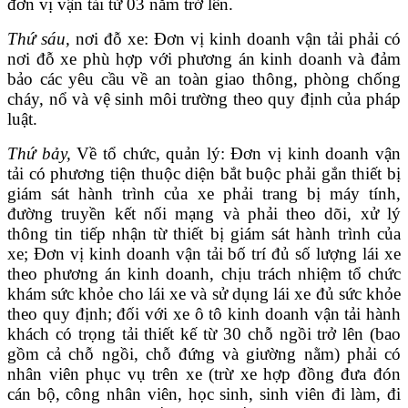
đơn vị vận tải từ 03 năm trở lên.
Thứ sáu,
nơi đỗ xe: Đơn vị kinh doanh vận tải phải có
nơi đỗ xe phù hợp với phương án kinh doanh và đảm
bảo các yêu cầu về an toàn giao thông, phòng chống
cháy, nổ và vệ sinh môi trường theo quy định của pháp
luật.
Thứ bảy,
Về tổ chức, quản lý: Đơn vị kinh doanh vận
tải có phương tiện thuộc diện bắt buộc phải gắn thiết bị
giám sát hành trình của xe phải trang bị máy tính,
đường truyền kết nối mạng và phải theo dõi, xử lý
thông tin tiếp nhận từ thiết bị giám sát hành trình của
xe; Đơn vị kinh doanh vận tải bố trí đủ số lượng lái xe
theo phương án kinh doanh, chịu trách nhiệm tổ chức
khám sức khỏe cho lái xe và sử dụng lái xe đủ sức khỏe
theo quy định; đối với xe ô tô kinh doanh vận tải hành
khách có trọng tải thiết kế từ 30 chỗ ngồi trở lên (bao
gồm cả chỗ ngồi, chỗ đứng và giường nằm) phải có
nhân viên phục vụ trên xe (trừ xe hợp đồng đưa đón
cán bộ, công nhân viên, học sinh, sinh viên đi làm, đi