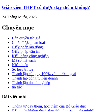
Giáo viên THPT có được dạy thêm không?
24 Tháng Mười, 2025
Chuyên mục
Bản quyền tác giả
Chưa được phân loại
Giấy phép lao động
Giấy phép vận tải
Kiểu dáng công nghiệp
Mã số mã vạch
Nhãn hiệu
Sở hữu trí tuệ
Thành lập công ty 100% vốn nước ngoài
Thành lập công ty liên doanh
Thành lập doanh nghiệp
tin tức
Bài viết mới
Thông tư dạy thêm, học thêm của Bộ Giáo dục
Giáo viên không được dạy thêm học sinh của mình?