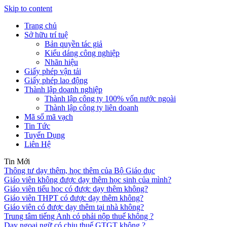
Skip to content
Trang chủ
Sở hữu trí tuệ
Bản quyền tác giả
Kiểu dáng công nghiệp
Nhãn hiệu
Giấy phép vận tải
Giấy phép lao động
Thành lập doanh nghiệp
Thành lập công ty 100% vốn nước ngoài
Thành lập công ty liên doanh
Mã số mã vạch
Tin Tức
Tuyển Dụng
Liên Hệ
Tin Mới
Thông tư dạy thêm, học thêm của Bộ Giáo dục
Giáo viên không được dạy thêm học sinh của mình?
Giáo viên tiểu học có được dạy thêm không?
Giáo viên THPT có được dạy thêm không?
Giáo viên có được dạy thêm tại nhà không?
Trung tâm tiếng Anh có phải nộp thuế không ?
Dạy ngoại ngữ có chịu thuế GTGT không ?