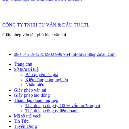
CÔNG TY TNHH TƯ VẤN & ĐẦU TƯ LTL
Giấy phép vận tải, phù hiệu vận tải
090 145 1945 & 0902 990 954
infotuvanltl@gmail.com
Trang chủ
Sở hữu trí tuệ
Bản quyền tác giả
Kiểu dáng công nghiệp
Nhãn hiệu
Giấy phép vận tải
Giấy phép lao động
Thành lập doanh nghiệp
Thành lập công ty 100% vốn nước ngoài
Thành lập công ty liên doanh
Mã số mã vạch
Tin Tức
Tuyển Dụng