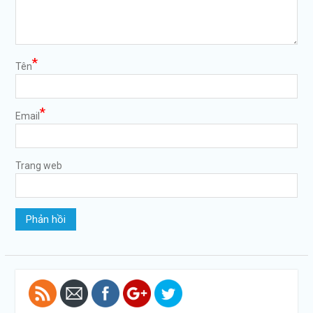
*
Tên
*
Email
Trang web
https://tuvanltl.com/phu-
hieu-xe-
khach-moi-
nhat">