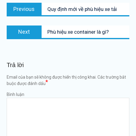
Điều
Previous
Previous
Quy định mới về phù hiệu xe tải
hướng
post:
bài
Next
viết
Next
Phù hiệu xe container là gì?
post:
Trả lời
Email của bạn sẽ không được hiển thị công khai.
Các trường bắt
*
buộc được đánh dấu
Bình luận