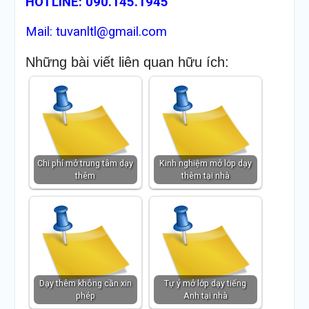
HOTLINE: 090.145.1945
Mail: tuvanltl@gmail.com
Những bài viết liên quan hữu ích:
Chi phí mở trung tâm dạy
Kinh nghiệm mở lớp dạy
thêm
thêm tại nhà
Dạy thêm không cần xin
Tự ý mở lớp dạy tiếng
phép
Anh tại nhà