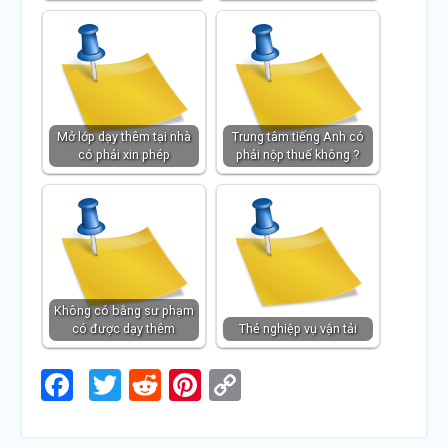
Mở lớp dạy thêm tại nhà
Trung tâm tiếng Anh có
có phải xin phép
phải nộp thuế không ?
Không có bằng sư phạm
có được dạy thêm
Thẻ nghiệp vụ vận tải
Facebook
Twitter
Reddit
Pinterest
Copy
Link