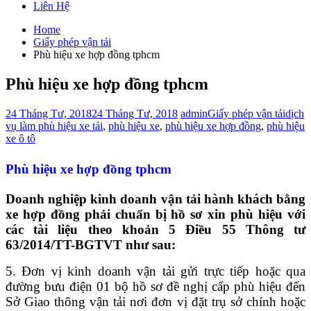
Liên Hệ
Home
Giấy phép vận tải
Phù hiệu xe hợp đồng tphcm
Phù hiệu xe hợp đồng tphcm
24 Tháng Tư, 2018
24 Tháng Tư, 2018
admin
Giấy phép vận tải
dịch
vụ làm phù hiệu xe tải
,
phù hiệu xe
,
phù hiệu xe hợp đồng
,
phù hiệu
xe ô tô
Phù hiệu xe hợp đồng tphcm
Doanh nghiệp kinh doanh vận tải hành khách bằng
xe hợp đồng phải chuẩn bị hồ sơ xin phù hiệu với
các tài liệu theo khoản 5 Điều 55 Thông tư
63/2014/TT-BGTVT như sau:
5. Đơn vị kinh doanh vận tải gửi trực tiếp hoặc qua
đường bưu điện 01 bộ hồ sơ đề nghị cấp phù hiệu đến
Sở Giao thông vận tải nơi đơn vị đặt trụ sở chính hoặc