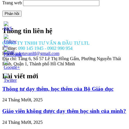
Trang web
Thông tin liên hệ
CÔNG TY TNHH TƯ VẤN & ĐẦU TƯ LTL
Hotline:
090 145 1945 - 0902 990 954
Email:
infotuvanltl@gmail.com
Địa chỉ: Tầng 6, Số 57 Lê Thị Hồng Gấm, Phường Nguyễn Thái
Bình, Quận 1, Thành phố Hồ Chí Minh
Bài viết mới
//tuvanltl.com/phu-
e-
ong-
Thông tư dạy thêm, học thêm của Bộ Giáo dục
">
24 Tháng Mười, 2025
Giáo viên không được dạy thêm học sinh của mình?
24 Tháng Mười, 2025