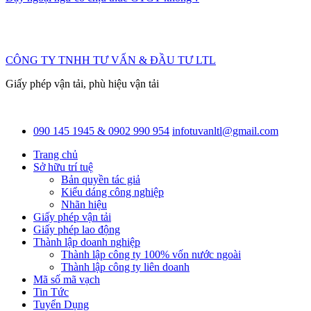
CÔNG TY TNHH TƯ VẤN & ĐẦU TƯ LTL
Giấy phép vận tải, phù hiệu vận tải
090 145 1945 & 0902 990 954
infotuvanltl@gmail.com
Trang chủ
Sở hữu trí tuệ
Bản quyền tác giả
Kiểu dáng công nghiệp
Nhãn hiệu
Giấy phép vận tải
Giấy phép lao động
Thành lập doanh nghiệp
Thành lập công ty 100% vốn nước ngoài
Thành lập công ty liên doanh
Mã số mã vạch
Tin Tức
Tuyển Dụng