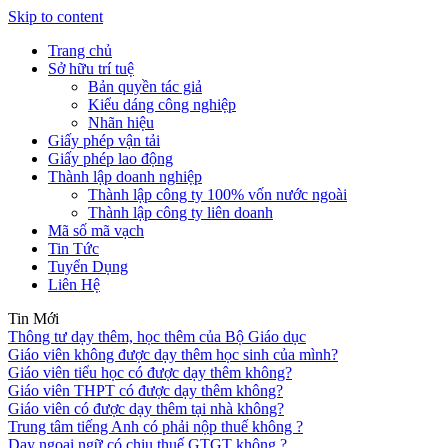
Skip to content
Trang chủ
Sở hữu trí tuệ
Bản quyền tác giả
Kiểu dáng công nghiệp
Nhãn hiệu
Giấy phép vận tải
Giấy phép lao động
Thành lập doanh nghiệp
Thành lập công ty 100% vốn nước ngoài
Thành lập công ty liên doanh
Mã số mã vạch
Tin Tức
Tuyển Dụng
Liên Hệ
Tin Mới
Thông tư dạy thêm, học thêm của Bộ Giáo dục
Giáo viên không được dạy thêm học sinh của mình?
Giáo viên tiểu học có được dạy thêm không?
Giáo viên THPT có được dạy thêm không?
Giáo viên có được dạy thêm tại nhà không?
Trung tâm tiếng Anh có phải nộp thuế không ?
Dạy ngoại ngữ có chịu thuế GTGT không ?