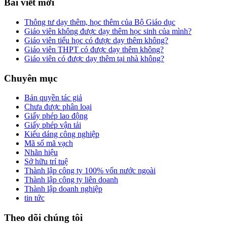
Bài viết mới
Thông tư dạy thêm, học thêm của Bộ Giáo dục
Giáo viên không được dạy thêm học sinh của mình?
Giáo viên tiểu học có được dạy thêm không?
Giáo viên THPT có được dạy thêm không?
Giáo viên có được dạy thêm tại nhà không?
Chuyên mục
Bản quyền tác giả
Chưa được phân loại
Giấy phép lao động
Giấy phép vận tải
Kiểu dáng công nghiệp
Mã số mã vạch
Nhãn hiệu
Sở hữu trí tuệ
Thành lập công ty 100% vốn nước ngoài
Thành lập công ty liên doanh
Thành lập doanh nghiệp
tin tức
Theo dõi chúng tôi