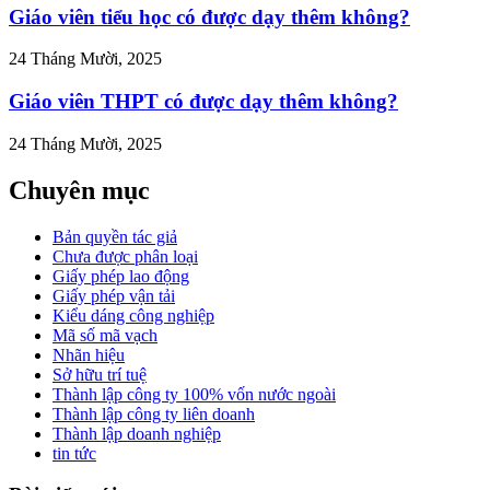
Giáo viên tiểu học có được dạy thêm không?
24 Tháng Mười, 2025
Giáo viên THPT có được dạy thêm không?
24 Tháng Mười, 2025
Chuyên mục
Bản quyền tác giả
Chưa được phân loại
Giấy phép lao động
Giấy phép vận tải
Kiểu dáng công nghiệp
Mã số mã vạch
Nhãn hiệu
Sở hữu trí tuệ
Thành lập công ty 100% vốn nước ngoài
Thành lập công ty liên doanh
Thành lập doanh nghiệp
tin tức