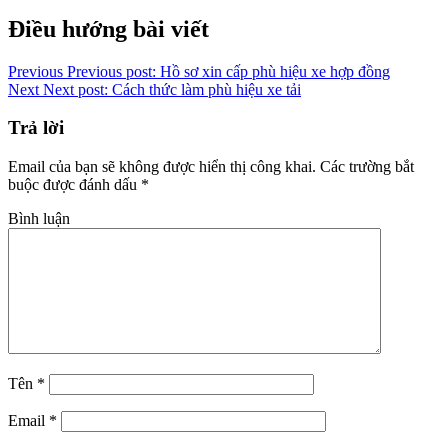
Copy
Điều hướng bài viết
Link
Previous
Previous post:
Hồ sơ xin cấp phù hiệu xe hợp đồng
Next
Next post:
Cách thức làm phù hiệu xe tải
Trả lời
Email của bạn sẽ không được hiển thị công khai.
Các trường bắt
buộc được đánh dấu
*
Bình luận
Tên
*
Email
*