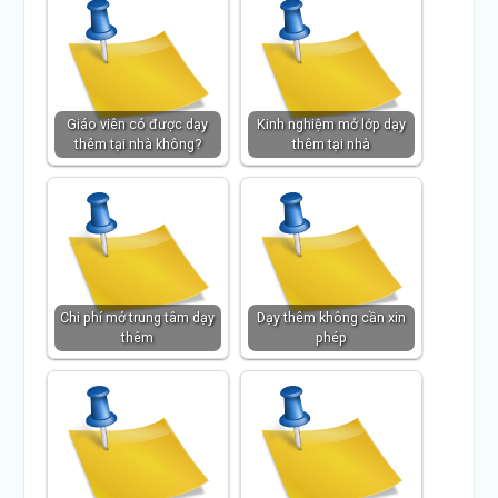
Giáo viên có được dạy
Kinh nghiệm mở lớp dạy
thêm tại nhà không?
thêm tại nhà
Chi phí mở trung tâm dạy
Dạy thêm không cần xin
thêm
phép