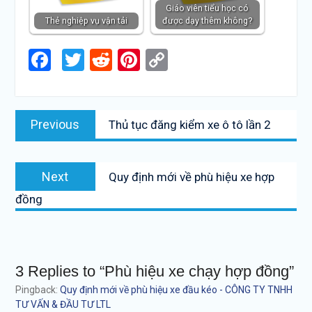
Giáo viên tiểu học có
Thẻ nghiệp vụ vận tải
được dạy thêm không?
Facebook
Twitter
Reddit
Pinterest
Copy
Link
Điều
Previous
Previous
Thủ tục đăng kiểm xe ô tô lần 2
hướng
post:
bài
Next
viết
Next
Quy định mới về phù hiệu xe hợp
post:
đồng
3 Replies to “Phù hiệu xe chạy hợp đồng”
Pingback:
Quy định mới về phù hiệu xe đầu kéo - CÔNG TY TNHH
TƯ VẤN & ĐẦU TƯ LTL