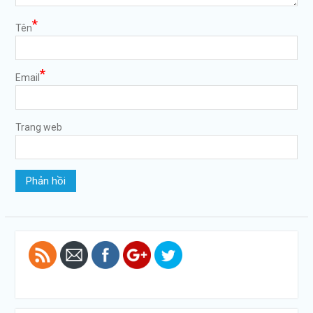
*
Tên
*
Email
Trang web
https://tuvanltl.com/phu-
hieu-xe-
chay-hop-
dong">