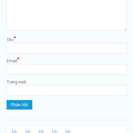
*
Tên
*
Email
Trang web
https://tuvanltl.com/phieu-
ly-lich-tu-
phap-xin-o-
dau-2">