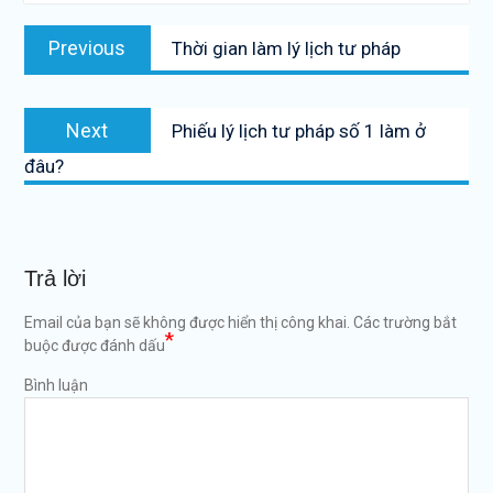
Điều
Previous
Previous
Thời gian làm lý lịch tư pháp
hướng
post:
bài
Next
viết
Next
Phiếu lý lịch tư pháp số 1 làm ở
post:
đâu?
Trả lời
Email của bạn sẽ không được hiển thị công khai.
Các trường bắt
*
buộc được đánh dấu
Bình luận