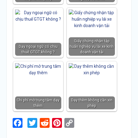
Giấy chứng nhận tập
Dạy ngoại ngữ có chịu
huấn nghiệp vụ lái xe kinh
thuế GTGT không ?
doanh vận tải
Chi phí mở trung tâm dạy
Dạy thêm không cần xin
thêm
phép
Facebook
Twitter
Reddit
Pinterest
Copy
Link