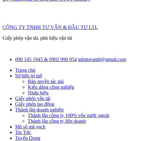
CÔNG TY TNHH TƯ VẤN & ĐẦU TƯ LTL
Giấy phép vận tải, phù hiệu vận tải
090 145 1945 & 0902 990 954
infotuvanltl@gmail.com
Trang chủ
Sở hữu trí tuệ
Bản quyền tác giả
Kiểu dáng công nghiệp
Nhãn hiệu
Giấy phép vận tải
Giấy phép lao động
Thành lập doanh nghiệp
Thành lập công ty 100% vốn nước ngoài
Thành lập công ty liên doanh
Mã số mã vạch
Tin Tức
Tuyển Dụng