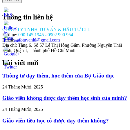
Thông tin liên hệ
CÔNG TY TNHH TƯ VẤN & ĐẦU TƯ LTL
Hotline:
090 145 1945 - 0902 990 954
Email:
infotuvanltl@gmail.com
Địa chỉ: Tầng 6, Số 57 Lê Thị Hồng Gấm, Phường Nguyễn Thái
Bình, Quận 1, Thành phố Hồ Chí Minh
Bài viết mới
//tuvanltl.com/nguoi-
goai-
uong-
Thông tư dạy thêm, học thêm của Bộ Giáo dục
-viet-
>
24 Tháng Mười, 2025
Giáo viên không được dạy thêm học sinh của mình?
24 Tháng Mười, 2025
Giáo viên tiểu học có được dạy thêm không?