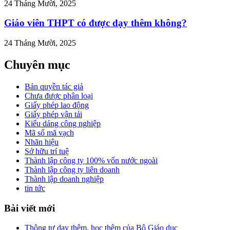
24 Tháng Mười, 2025
Giáo viên THPT có được dạy thêm không?
24 Tháng Mười, 2025
Chuyên mục
Bản quyền tác giả
Chưa được phân loại
Giấy phép lao động
Giấy phép vận tải
Kiểu dáng công nghiệp
Mã số mã vạch
Nhãn hiệu
Sở hữu trí tuệ
Thành lập công ty 100% vốn nước ngoài
Thành lập công ty liên doanh
Thành lập doanh nghiệp
tin tức
Bài viết mới
Thông tư dạy thêm, học thêm của Bộ Giáo dục