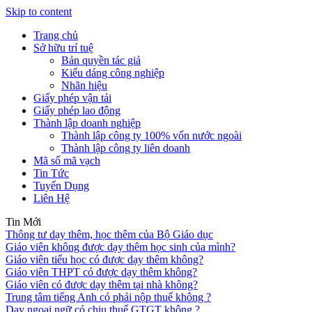
Skip to content
Trang chủ
Sở hữu trí tuệ
Bản quyền tác giả
Kiểu dáng công nghiệp
Nhãn hiệu
Giấy phép vận tải
Giấy phép lao động
Thành lập doanh nghiệp
Thành lập công ty 100% vốn nước ngoài
Thành lập công ty liên doanh
Mã số mã vạch
Tin Tức
Tuyển Dụng
Liên Hệ
Tin Mới
Thông tư dạy thêm, học thêm của Bộ Giáo dục
Giáo viên không được dạy thêm học sinh của mình?
Giáo viên tiểu học có được dạy thêm không?
Giáo viên THPT có được dạy thêm không?
Giáo viên có được dạy thêm tại nhà không?
Trung tâm tiếng Anh có phải nộp thuế không ?
Dạy ngoại ngữ có chịu thuế GTGT không ?