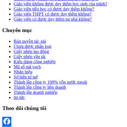
Giáo viên không được dạy thêm học sinh của mình?
Giáo viên tiểu học có được dạy thêm không?
Giáo viên THPT có được dạy thêm không?
Giáo viên có được dạy thêm tại nhà không?
Chuyên mục
Bản quyền tác giả
Chưa được phân loại
Giấy phép lao động
Giấy phép vận tải
Kiểu dáng công nghiệp
Mã số mã vạch
Nhãn hiệu
Sở hữu trí tuệ
Thành lập công ty 100% vốn nước ngoài
Thành lập công ty liên doanh
Thành lập doanh nghiệp
tin tức
Theo dõi chúng tôi