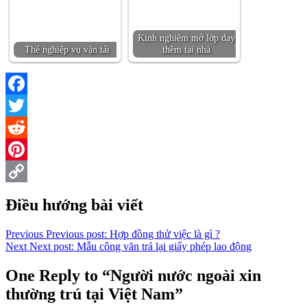
Kinh nghiệm mở lớp dạy
Thẻ nghiệp vụ vận tải
thêm tại nhà
Facebook
Twitter
Reddit
Pinterest
Copy
Điều hướng bài viết
Link
Previous
Previous post:
Hợp đồng thử việc là gì ?
Next
Next post:
Mẫu công văn trả lại giấy phép lao động
One Reply to “Người nước ngoài xin
thường trú tại Việt Nam”