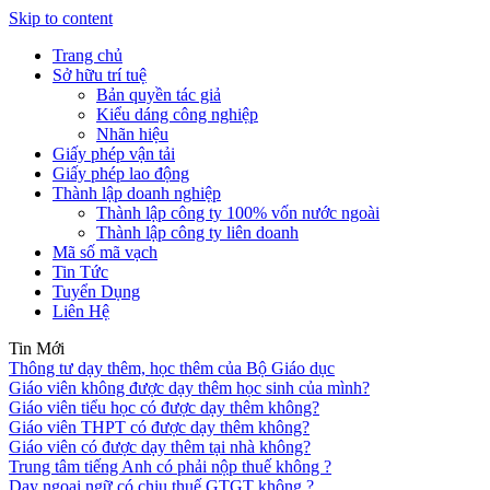
Skip to content
Trang chủ
Sở hữu trí tuệ
Bản quyền tác giả
Kiểu dáng công nghiệp
Nhãn hiệu
Giấy phép vận tải
Giấy phép lao động
Thành lập doanh nghiệp
Thành lập công ty 100% vốn nước ngoài
Thành lập công ty liên doanh
Mã số mã vạch
Tin Tức
Tuyển Dụng
Liên Hệ
Tin Mới
Thông tư dạy thêm, học thêm của Bộ Giáo dục
Giáo viên không được dạy thêm học sinh của mình?
Giáo viên tiểu học có được dạy thêm không?
Giáo viên THPT có được dạy thêm không?
Giáo viên có được dạy thêm tại nhà không?
Trung tâm tiếng Anh có phải nộp thuế không ?
Dạy ngoại ngữ có chịu thuế GTGT không ?