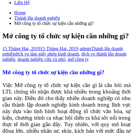
Liên Hệ
Home
Thành lập doanh nghiệp
Mở công ty tổ chức sự kiện cần những gì?
Mở công ty tổ chức sự kiện cần những gì?
15 Tháng Hai, 2019
15 Tháng Hai, 2019
admin
Thành lập doanh
nghiệp
dịch vụ làm giấy phép kinh doanh
,
dịch vụ thành lập doanh
nghiệp
,
doanh nghiệp vừa và nhỏ
,
mở công ty
Mở công ty tổ chức sự kiện cần những gì?
Việc Mở công ty tổ chức sự kiện cần gì là câu hỏi mà
LTL chúng tôi nhận được khá nhiều trong khoảng thời
gian này. Điều đó cho thấy nhiều doanh nghiệp có nhu
cầu thành lập doanh nghiệp kinh doanh trong lĩnh vực
này dựa vào tình hình hoạt động tổ chức văn hóa, sự
kiện, chương trình ca nhạc hội diễn ra khá sôi nổi trong
thực tế thời gian gần đây. Tuy nhiên, với quy mô hoạt
động lớn, nhiều nhân sự, ekip, kich bản với mức đầu tư