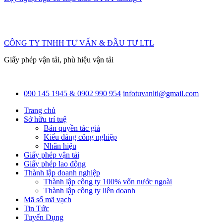
CÔNG TY TNHH TƯ VẤN & ĐẦU TƯ LTL
Giấy phép vận tải, phù hiệu vận tải
090 145 1945 & 0902 990 954
infotuvanltl@gmail.com
Trang chủ
Sở hữu trí tuệ
Bản quyền tác giả
Kiểu dáng công nghiệp
Nhãn hiệu
Giấy phép vận tải
Giấy phép lao động
Thành lập doanh nghiệp
Thành lập công ty 100% vốn nước ngoài
Thành lập công ty liên doanh
Mã số mã vạch
Tin Tức
Tuyển Dụng