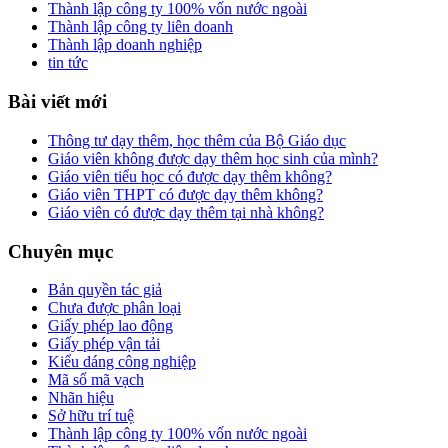
Thành lập công ty 100% vốn nước ngoài
Thành lập công ty liên doanh
Thành lập doanh nghiệp
tin tức
Bài viết mới
Thông tư dạy thêm, học thêm của Bộ Giáo dục
Giáo viên không được dạy thêm học sinh của mình?
Giáo viên tiểu học có được dạy thêm không?
Giáo viên THPT có được dạy thêm không?
Giáo viên có được dạy thêm tại nhà không?
Chuyên mục
Bản quyền tác giả
Chưa được phân loại
Giấy phép lao động
Giấy phép vận tải
Kiểu dáng công nghiệp
Mã số mã vạch
Nhãn hiệu
Sở hữu trí tuệ
Thành lập công ty 100% vốn nước ngoài