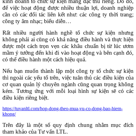
kinh doanh tổ chức sự kiện mang đặc thù riêng. Do đó,
để việc hoạt động được nhiều thuận lợi, doanh nghiệp
cần có các đối tác liên kết như: các công ty thời trang;
công ty âm nhạc; biểu diễn…
Rất nhiều người hành nghề tổ chức sự kiện nhưng
không phải ai cũng có khả năng điều hành và thực hiện
được một cách trọn vẹn các khâu chuẩn bị từ lúc ươm
mầm ý tưởng đến khi đi vào hoạt động và bên cạnh đó,
có thể điều hành một cách hiệu quả.
Nếu bạn muốn thành lập một công ty tổ chức sự kiện
thì ngoài các yếu tố trên, việc tuân thủ các điều kiện của
cơ quan quản lý chuyên ngành cũng quan trọng không
kém. Tương ứng với mỗi loại hình sự kiện sẽ có các
điều kiện riêng biệt.
https://tuvanltl.com/hop-dong-theo-mua-vu-co-dong-bao-hiem-
khong/
Trên đây là một số quy định chung nhằm mục đích
tham khảo của Tư vấn LTL.