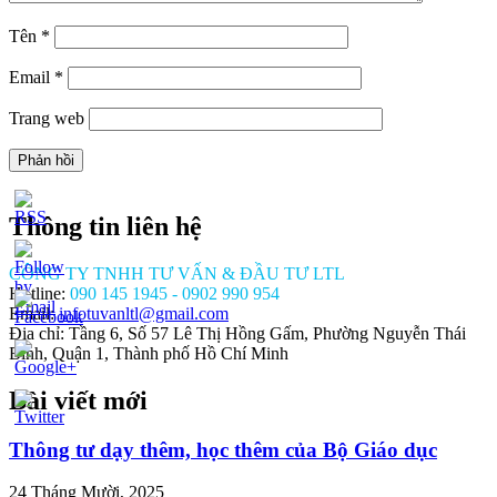
Tên
*
Email
*
Trang web
Thông tin liên hệ
CÔNG TY TNHH TƯ VẤN & ĐẦU TƯ LTL
Hotline:
090 145 1945 - 0902 990 954
Email:
infotuvanltl@gmail.com
Địa chỉ: Tầng 6, Số 57 Lê Thị Hồng Gấm, Phường Nguyễn Thái
Bình, Quận 1, Thành phố Hồ Chí Minh
Bài viết mới
//tuvanltl.com/mo-
y-to-
u-
Thông tư dạy thêm, học thêm của Bộ Giáo dục
an-
-gi">
24 Tháng Mười, 2025