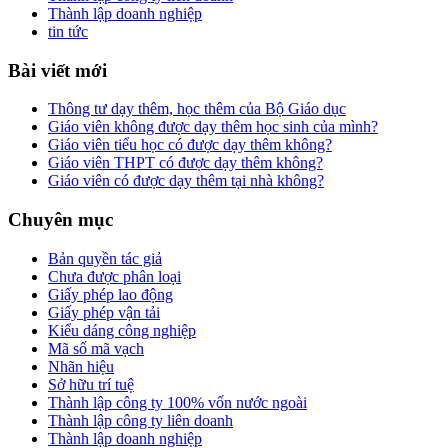
Thành lập doanh nghiệp
tin tức
Bài viết mới
Thông tư dạy thêm, học thêm của Bộ Giáo dục
Giáo viên không được dạy thêm học sinh của mình?
Giáo viên tiểu học có được dạy thêm không?
Giáo viên THPT có được dạy thêm không?
Giáo viên có được dạy thêm tại nhà không?
Chuyên mục
Bản quyền tác giả
Chưa được phân loại
Giấy phép lao động
Giấy phép vận tải
Kiểu dáng công nghiệp
Mã số mã vạch
Nhãn hiệu
Sở hữu trí tuệ
Thành lập công ty 100% vốn nước ngoài
Thành lập công ty liên doanh
Thành lập doanh nghiệp