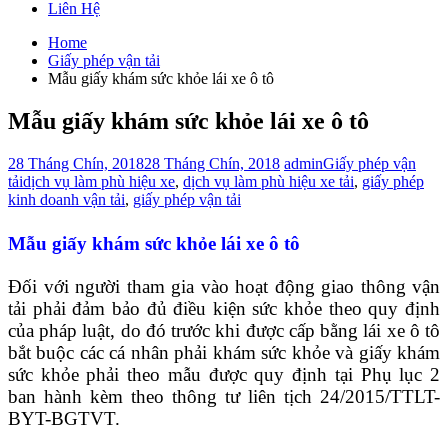
Liên Hệ
Home
Giấy phép vận tải
Mẫu giấy khám sức khỏe lái xe ô tô
Mẫu giấy khám sức khỏe lái xe ô tô
28 Tháng Chín, 2018
28 Tháng Chín, 2018
admin
Giấy phép vận
tải
dịch vụ làm phù hiệu xe
,
dịch vụ làm phù hiệu xe tải
,
giấy phép
kinh doanh vận tải
,
giấy phép vận tải
Mẫu giấy khám sức khỏe lái xe ô tô
Đối với người tham gia vào hoạt động giao thông vận
tải phải đảm bảo đủ điều kiện sức khỏe theo quy định
của pháp luật, do đó trước khi được cấp bằng lái xe ô tô
bắt buộc các cá nhân phải khám sức khỏe và giấy khám
sức khỏe phải theo mẫu được quy định tại Phụ lục 2
ban hành kèm theo thông tư liên tịch 24/2015/TTLT-
BYT-BGTVT.