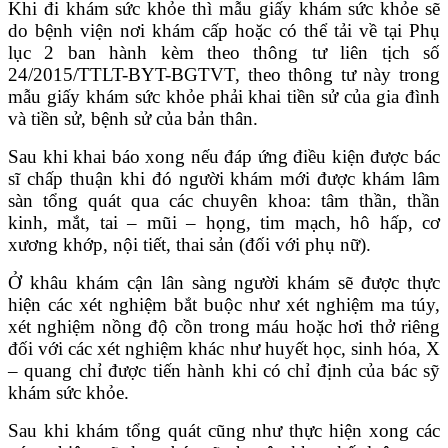
Khi đi khám sức khỏe thì mẫu giấy khám sức khỏe sẽ
do bệnh viện nơi khám cấp hoặc có thể tải về tại Phụ
lục 2 ban hành kèm theo thông tư liên tịch số
24/2015/TTLT-BYT-BGTVT, theo thông tư này trong
mẫu giấy khám sức khỏe phải khai tiền sử của gia đình
và tiền sử, bệnh sử của bản thân.
Sau khi khai báo xong nếu đáp ứng điều kiện được bác
sĩ chấp thuận khi đó người khám mới được khám lâm
sàn tổng quát qua các chuyên khoa: tâm thần, thần
kinh, mắt, tai – mũi – họng, tim mạch, hô hấp, cơ
xương khớp, nội tiết, thai sản (đối với phụ nữ).
Ở khâu khám cận lân sàng người khám sẽ được thực
hiện các xét nghiệm bắt buộc như xét nghiệm ma túy,
xét nghiệm nồng độ cồn trong máu hoặc hơi thở riêng
đối với các xét nghiệm khác như huyết học, sinh hóa, X
– quang chỉ được tiến hành khi có chỉ định của bác sỹ
khám sức khỏe.
Sau khi khám tổng quát cũng như thực hiện xong các