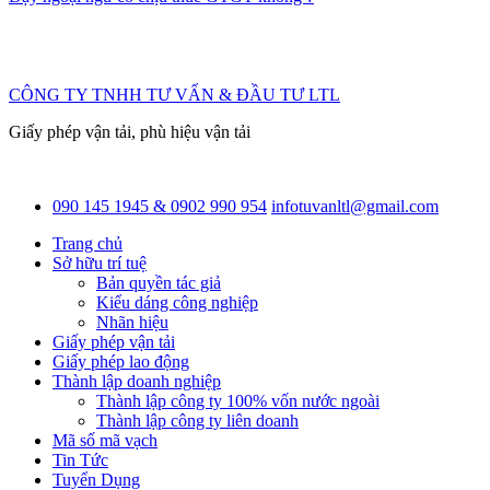
CÔNG TY TNHH TƯ VẤN & ĐẦU TƯ LTL
Giấy phép vận tải, phù hiệu vận tải
090 145 1945 & 0902 990 954
infotuvanltl@gmail.com
Trang chủ
Sở hữu trí tuệ
Bản quyền tác giả
Kiểu dáng công nghiệp
Nhãn hiệu
Giấy phép vận tải
Giấy phép lao động
Thành lập doanh nghiệp
Thành lập công ty 100% vốn nước ngoài
Thành lập công ty liên doanh
Mã số mã vạch
Tin Tức
Tuyển Dụng