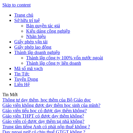
Skip to content
Trang chủ
Sở hữu trí tuệ
Bản quyền tác giả
Kiểu dáng công nghiệp
Nhãn hiệu
Giấy phép vận tải
Giấy phép lao động
Thành lập doanh nghiệp
Thành lập công ty 100% vốn nước ngoài
Thành lập công ty liên doanh
Mã số mã vạch
Tin Tức
Tuyển Dụng
Liên Hệ
Tin Mới
Thông tư dạy thêm, học thêm của Bộ Giáo dục
Giáo viên không được dạy thêm học sinh của mình?
Giáo viên tiểu học có được dạy thêm không?
Giáo viên THPT có được dạy thêm không?
Giáo viên có được dạy thêm tại nhà không?
Trung tâm tiếng Anh có phải nộp thuế không ?
Dạy ngoại ngữ có chịu thuế GTGT không ?