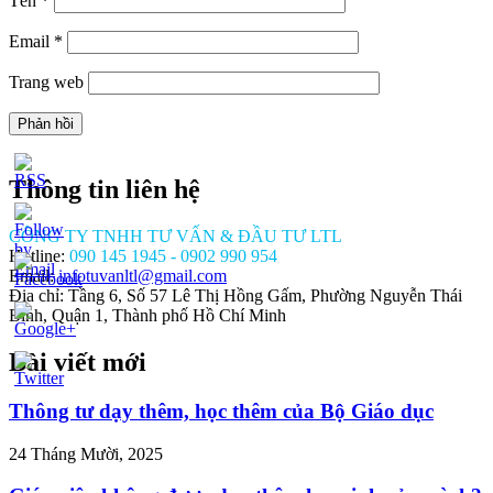
Tên
*
Email
*
Trang web
Thông tin liên hệ
CÔNG TY TNHH TƯ VẤN & ĐẦU TƯ LTL
Hotline:
090 145 1945 - 0902 990 954
Email:
infotuvanltl@gmail.com
Địa chỉ: Tầng 6, Số 57 Lê Thị Hồng Gấm, Phường Nguyễn Thái
Bình, Quận 1, Thành phố Hồ Chí Minh
Bài viết mới
//tuvanltl.com/mau-
kham-
oe-
Thông tư dạy thêm, học thêm của Bộ Giáo dục
o-
24 Tháng Mười, 2025