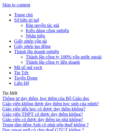
Skip to content
Trang chủ
Sở hữu trí tuệ
Bản quyền tác giả
Kiểu dáng công nghiệp
Nhãn hiệu
Giấy phép vận tải
Giấy phép lao động
Thành lập doanh nghiệp
Thành lập công ty 100% vốn nước ngoài
Thành lập công ty liên doanh
Mã số mã vạch
Tin Tức
Tuyển Dụng
Liên Hệ
Tin Mới
Thông tư dạy thêm, học thêm của Bộ Giáo dục
Giáo viên không được dạy thêm học sinh của mình?
Giáo viên tiểu học có được dạy thêm không?
Giáo viên THPT có được dạy thêm không?
Giáo viên có được dạy thêm tại nhà không?
Trung tâm tiếng Anh có phải nộp thuế không ?
Dạy ngoại ngữ có chịu thuế GTGT không ?