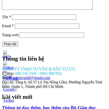
Tên
*
Email
*
Trang web
Thông tin liên hệ
CÔNG TY TNHH TƯ VẤN & ĐẦU TƯ LTL
Hotline:
090 145 1945 - 0902 990 954
Email:
infotuvanltl@gmail.com
Địa chỉ: Tầng 6, Số 57 Lê Thị Hồng Gấm, Phường Nguyễn Thái
Bình, Quận 1, Thành phố Hồ Chí Minh
Bài viết mới
/tuvanltl.com/luat-
-van-
Thông tư dạy thêm, học thêm của Bộ Giáo dục