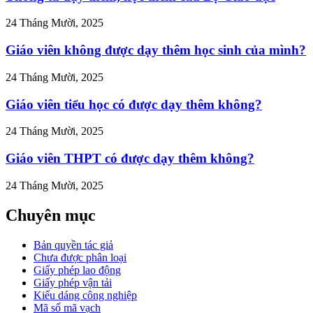
ong-
24 Tháng Mười, 2025
Giáo viên không được dạy thêm học sinh của mình?
24 Tháng Mười, 2025
Giáo viên tiểu học có được dạy thêm không?
24 Tháng Mười, 2025
Giáo viên THPT có được dạy thêm không?
24 Tháng Mười, 2025
Chuyên mục
Bản quyền tác giả
Chưa được phân loại
Giấy phép lao động
Giấy phép vận tải
Kiểu dáng công nghiệp
Mã số mã vạch