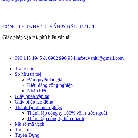
CÔNG TY TNHH TƯ VẤN & ĐẦU TƯ LTL
Giấy phép vận tải, phù hiệu vận tải
090 145 1945 & 0902 990 954
infotuvanltl@gmail.com
Trang chủ
Sở hữu trí tuệ
Bản quyền tác giả
Kiểu dáng công nghiệp
Nhãn hiệu
Giấy phép vận tải
Giấy phép lao động
Thành lập doanh nghiệp
Thành lập công ty 100% vốn nước ngoài
Thành lập công ty liên doanh
Mã số mã vạch
Tin Tức
Tuyển Dụng