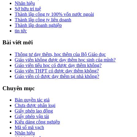
Nhãn hiệu
Sở hữu trí tuệ
Thành lập công ty 100% vốn nước ngoài
Thành lập công ty liên doanh
Thành lập doanh nghiệp
tin tức
Bài viết mới
Thông tư dạy thêm, học thêm của Bộ Giáo dục
Giáo viên không được dạy thêm học sinh của mình?
Giáo viên tiểu học có được dạy thêm không?
Giáo viên THPT có được dạy thêm không?
Giáo viên có được dạy thêm tại nhà không?
Chuyên mục
Bản quyền tác giả
Chưa được phân loại
Giấy phép lao động
Giấy phép vận tải
Kiểu dáng công nghiệp
Mã số mã vạch
Nhãn hiệu