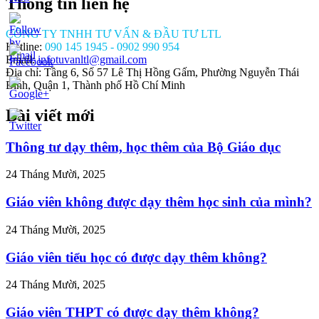
Thông tin liên hệ
CÔNG TY TNHH TƯ VẤN & ĐẦU TƯ LTL
Hotline:
090 145 1945 - 0902 990 954
Email:
infotuvanltl@gmail.com
Địa chỉ: Tầng 6, Số 57 Lê Thị Hồng Gấm, Phường Nguyễn Thái
Bình, Quận 1, Thành phố Hồ Chí Minh
Bài viết mới
/tuvanltl.com/loi-
-
theo-
Thông tư dạy thêm, học thêm của Bộ Giáo dục
hep-
24 Tháng Mười, 2025
-van-
Giáo viên không được dạy thêm học sinh của mình?
24 Tháng Mười, 2025
Giáo viên tiểu học có được dạy thêm không?
24 Tháng Mười, 2025
Giáo viên THPT có được dạy thêm không?