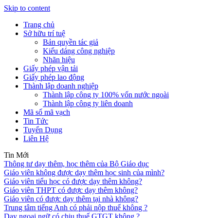
Skip to content
Trang chủ
Sở hữu trí tuệ
Bản quyền tác giả
Kiểu dáng công nghiệp
Nhãn hiệu
Giấy phép vận tải
Giấy phép lao động
Thành lập doanh nghiệp
Thành lập công ty 100% vốn nước ngoài
Thành lập công ty liên doanh
Mã số mã vạch
Tin Tức
Tuyển Dụng
Liên Hệ
Tin Mới
Thông tư dạy thêm, học thêm của Bộ Giáo dục
Giáo viên không được dạy thêm học sinh của mình?
Giáo viên tiểu học có được dạy thêm không?
Giáo viên THPT có được dạy thêm không?
Giáo viên có được dạy thêm tại nhà không?
Trung tâm tiếng Anh có phải nộp thuế không ?
Dạy ngoại ngữ có chịu thuế GTGT không ?