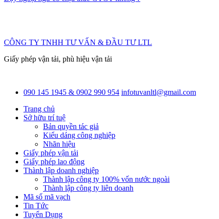
CÔNG TY TNHH TƯ VẤN & ĐẦU TƯ LTL
Giấy phép vận tải, phù hiệu vận tải
090 145 1945 & 0902 990 954
infotuvanltl@gmail.com
Trang chủ
Sở hữu trí tuệ
Bản quyền tác giả
Kiểu dáng công nghiệp
Nhãn hiệu
Giấy phép vận tải
Giấy phép lao động
Thành lập doanh nghiệp
Thành lập công ty 100% vốn nước ngoài
Thành lập công ty liên doanh
Mã số mã vạch
Tin Tức
Tuyển Dụng