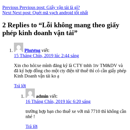
Previous
Previous post:
Giấy vận tải là gì?
Next
Next post:
Quét mã vạch android tốt nhất
2 Replies to “Lỗi không mang theo giấy
phép kinh doanh vận tải”
Phương
viết:
15 Tháng Chín, 2019 lúc 2:44 sáng
Xin cho hỏi:xe mình đăng ký là CTY tnhh 1tv TM&DV và
đã ký hợp đồng cho một cty điện tử thuê thì có cần giấy phép
Kinh Doanh vận tải ko ạ
Trả lời
admin
viết:
16 Tháng Chín, 2019 lúc 6:20 sáng
trường hợp bạn cho thuê xe với mã 7710 thì không cần
nhé !
Trả lời