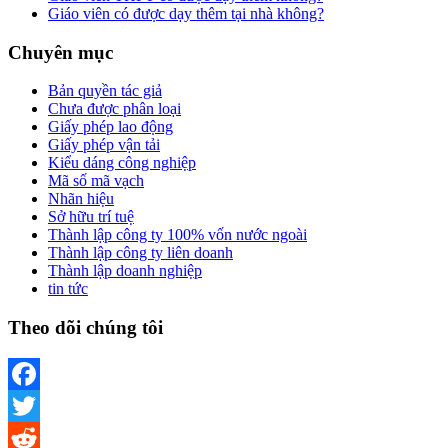
Giáo viên có được dạy thêm tại nhà không?
Chuyên mục
Bản quyền tác giả
Chưa được phân loại
Giấy phép lao động
Giấy phép vận tải
Kiểu dáng công nghiệp
Mã số mã vạch
Nhãn hiệu
Sở hữu trí tuệ
Thành lập công ty 100% vốn nước ngoài
Thành lập công ty liên doanh
Thành lập doanh nghiệp
tin tức
Theo dõi chúng tôi
Facebook
Twitter