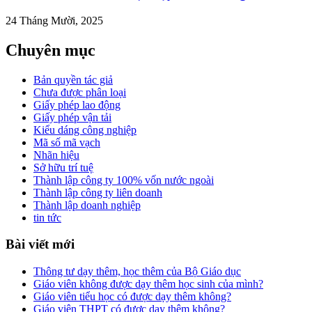
24 Tháng Mười, 2025
Chuyên mục
Bản quyền tác giả
Chưa được phân loại
Giấy phép lao động
Giấy phép vận tải
Kiểu dáng công nghiệp
Mã số mã vạch
Nhãn hiệu
Sở hữu trí tuệ
Thành lập công ty 100% vốn nước ngoài
Thành lập công ty liên doanh
Thành lập doanh nghiệp
tin tức
Bài viết mới
Thông tư dạy thêm, học thêm của Bộ Giáo dục
Giáo viên không được dạy thêm học sinh của mình?
Giáo viên tiểu học có được dạy thêm không?
Giáo viên THPT có được dạy thêm không?