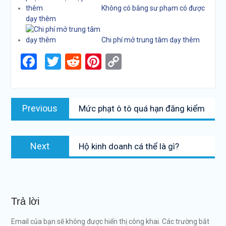
Không có bằng sư phạm có được
dạy thêm
Chi phí mở trung tâm dạy thêm
Facebook
Twitter
Reddit
Pinterest
Copy
Link
Điều
Previous
Previous
Mức phạt ô tô quá hạn đăng kiểm
hướng
post:
bài
Next
viết
Next
Hộ kinh doanh cá thể là gì?
post:
Trả lời
Email của bạn sẽ không được hiển thị công khai.
Các trường bắt