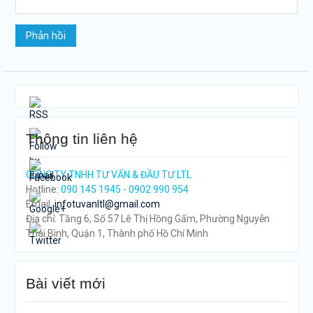
Thông tin liên hệ
CÔNG TY TNHH TƯ VẤN & ĐẦU TƯ LTL
Hotline:
090 145 1945 - 0902 990 954
Email:
infotuvanltl@gmail.com
Địa chỉ: Tầng 6, Số 57 Lê Thị Hồng Gấm, Phường Nguyễn
Thái Bình, Quận 1, Thành phố Hồ Chí Minh
tps://tuvanltl.com/khai-
iem-ho-
inh-doanh-
Bài viết mới
a-the">