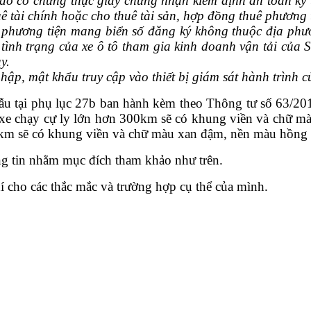
ao có chứng thực giấy chứng nhận kiểm định an toàn kỹ t
ê tài chính hoặc cho thuê tài sản, hợp đồng thuê phương 
 phương tiện mang biển số đăng ký không thuộc địa phươ
ề tình trạng của xe ô tô tham gia kinh doanh vận tải củ
y.
hập, mật khẩu truy cập vào thiết bị giám sát hành trình c
o mẫu tại phụ lục 27b ban hành kèm theo Thông tư số 63/
o xe chạy cự ly lớn hơn 300km sẽ có khung viền và chữ 
0 km sẽ có khung viền và chữ màu xan đậm, nền màu hồng n
g tin nhằm mục đích tham khảo như trên.
í cho các thắc mắc và trường hợp cụ thể của mình.