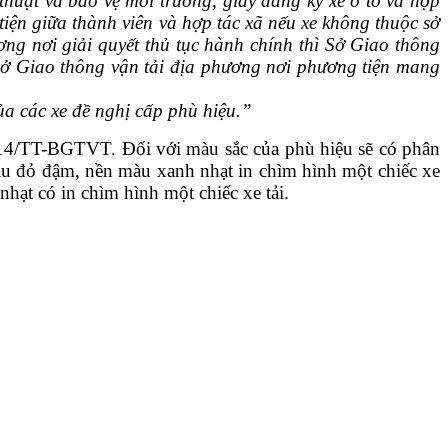
huật và bảo vệ môi trường, giấy đăng ký xe ô tô và hợp
tiện giữa thành viên và hợp tác xã nếu xe không thuộc sở
ng nơi giải quyết thủ tục hành chính thì Sở Giao thông
a Sở Giao thông vận tải địa phương nơi phương tiện mang
ủa các xe đề nghị cấp phù hiệu.
”
2014/TT-BGTVT. Đối với màu sắc của phù hiệu sẽ có phân
màu đỏ đậm, nền màu xanh nhạt in chìm hình một chiếc xe
hạt có in chìm hình một chiếc xe tải.