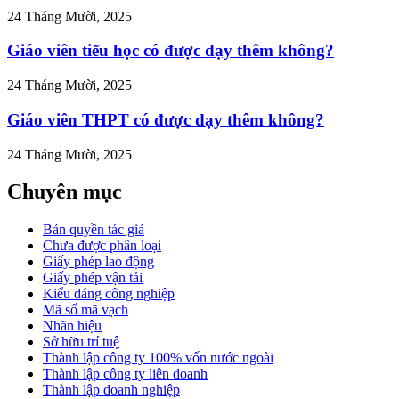
24 Tháng Mười, 2025
Giáo viên tiểu học có được dạy thêm không?
24 Tháng Mười, 2025
Giáo viên THPT có được dạy thêm không?
24 Tháng Mười, 2025
Chuyên mục
Bản quyền tác giả
Chưa được phân loại
Giấy phép lao động
Giấy phép vận tải
Kiểu dáng công nghiệp
Mã số mã vạch
Nhãn hiệu
Sở hữu trí tuệ
Thành lập công ty 100% vốn nước ngoài
Thành lập công ty liên doanh
Thành lập doanh nghiệp