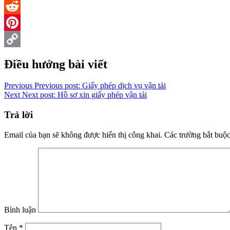
Twitter
Reddit
Pinterest
Copy
Điều hướng bài viết
Link
Previous
Previous post:
Giấy phép dịch vụ vận tải
Next
Next post:
Hồ sơ xin giấy phép vận tải
Trả lời
Email của bạn sẽ không được hiển thị công khai.
Các trường bắt buộ
Bình luận
Tên
*