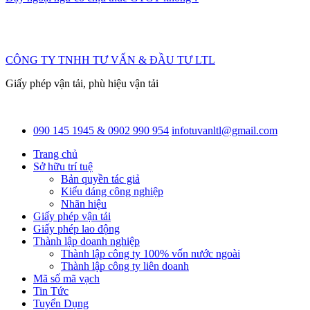
CÔNG TY TNHH TƯ VẤN & ĐẦU TƯ LTL
Giấy phép vận tải, phù hiệu vận tải
090 145 1945 & 0902 990 954
infotuvanltl@gmail.com
Trang chủ
Sở hữu trí tuệ
Bản quyền tác giả
Kiểu dáng công nghiệp
Nhãn hiệu
Giấy phép vận tải
Giấy phép lao động
Thành lập doanh nghiệp
Thành lập công ty 100% vốn nước ngoài
Thành lập công ty liên doanh
Mã số mã vạch
Tin Tức
Tuyển Dụng