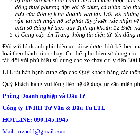
b) Bản sao kèm bản chính để đối chiếu hoặc bản s
đồng thuê phương tiện với tổ chức, cá nhân cho thu
hữu của đơn vị kinh doanh vận tải. Đối với những
vận tải nơi nhận hồ sơ phải lấy ý kiến xác nhận v
biển số đăng ký theo quy định tại khoản 12 Điều nà
c) Cung cấp tên Trang thông tin điện tử, tên đăng n
Đối với hình ảnh phù hiệu xe tải sẽ được thiết kế the
loại theo hành trình chạy. Cụ thể: phù hiệu sử dụng ch
tải; đối với phù hiệu sử dụng cho xe chạy cự ly đến 30
LTL rất hân hạnh cung cấp cho Quý khách hàng các thôn
Quý khách hàng vui lòng liên hệ để được tư vấn miễn ph
Phòng Doanh nghiệp và Đầu tư
Công ty TNHH Tư Vấn & Đầu Tư LTL
HOTLINE: 090.145.1945
Mail: tuvanltl@gmail.com