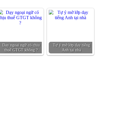
Dạy ngoại ngữ có chịu
Tự ý mở lớp dạy tiếng
thuế GTGT không ?
Anh tại nhà