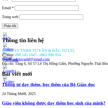
Email
*
Trang web
Thông tin liên hệ
CÔNG TY TNHH TƯ VẤN & ĐẦU TƯ LTL
Hotline:
090 145 1945 - 0902 990 954
Email:
infotuvanltl@gmail.com
Địa chỉ: Tầng 6, Số 57 Lê Thị Hồng Gấm, Phường Nguyễn Thái Bì
Bài viết mới
//tuvanltl.com/hinh-
hu-
Thông tư dạy thêm, học thêm của Bộ Giáo dục
e-tai-
24 Tháng Mười, 2025
Giáo viên không được dạy thêm học sinh của mình?