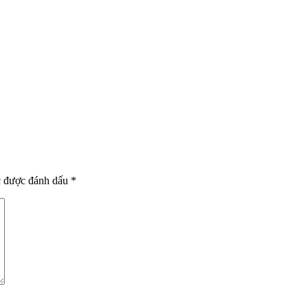
c được đánh dấu
*