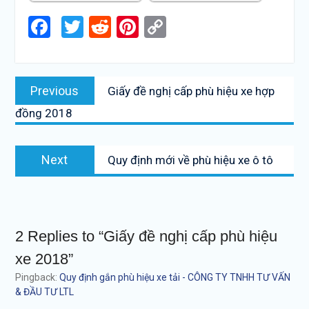
Facebook
Twitter
Reddit
Pinterest
Copy
Link
Điều
Previous
Previous
Giấy đề nghị cấp phù hiệu xe hợp
hướng
post:
đồng 2018
bài
viết
Next
Next
Quy định mới về phù hiệu xe ô tô
post:
2 Replies to “Giấy đề nghị cấp phù hiệu
xe 2018”
Pingback:
Quy định gắn phù hiệu xe tải - CÔNG TY TNHH TƯ VẤN
& ĐẦU TƯ LTL