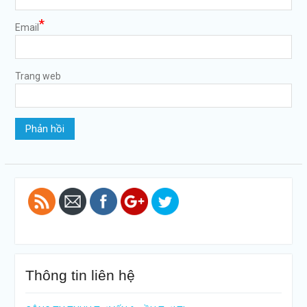
*
Email
Trang web
https://tuvanltl.com/giay-
de-nghi-
cap-phu-
hieu-xe-
2018">
Thông tin liên hệ