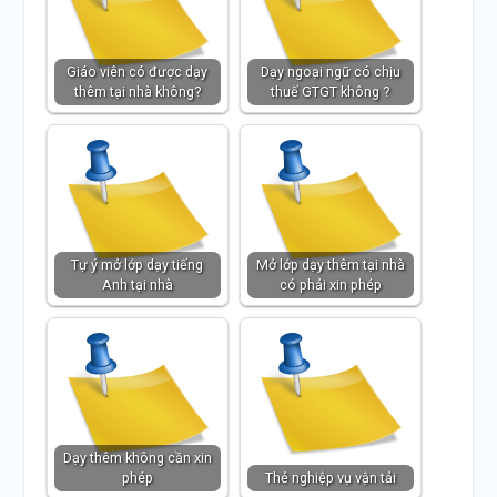
Giáo viên có được dạy
Dạy ngoại ngữ có chịu
thêm tại nhà không?
thuế GTGT không ?
Tự ý mở lớp dạy tiếng
Mở lớp dạy thêm tại nhà
Anh tại nhà
có phải xin phép
Dạy thêm không cần xin
phép
Thẻ nghiệp vụ vận tải