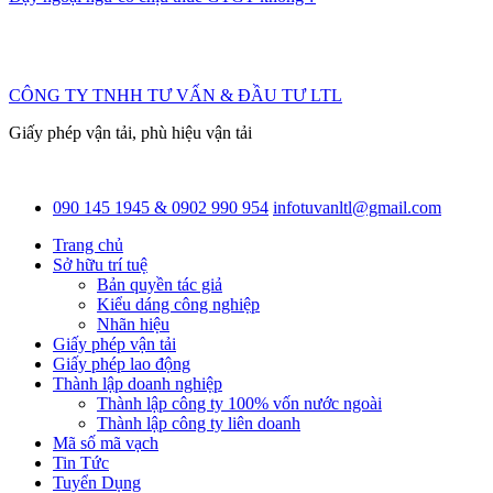
CÔNG TY TNHH TƯ VẤN & ĐẦU TƯ LTL
Giấy phép vận tải, phù hiệu vận tải
090 145 1945 & 0902 990 954
infotuvanltl@gmail.com
Trang chủ
Sở hữu trí tuệ
Bản quyền tác giả
Kiểu dáng công nghiệp
Nhãn hiệu
Giấy phép vận tải
Giấy phép lao động
Thành lập doanh nghiệp
Thành lập công ty 100% vốn nước ngoài
Thành lập công ty liên doanh
Mã số mã vạch
Tin Tức
Tuyển Dụng