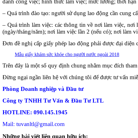
danh công việc; hình thức làm việc; mức lương; thời hạ
– Quá trình đào tạo: người sử dụng lao động cần cung cấ
– Quá trình làm việc: các thông tin về nơi làm việc, nơi
(ngày/tháng/năm); nơi làm việc lần 2 (nếu có); nơi làm vi
Đơn đề nghị cấp giấy phép lao động phải được đại diện 
Mẫu giấy khám sức khỏe cho người nước ngoài 2018
Trên đây là một số quy định chung nhằm mục đích tham
Đừng ngại ngần liên hệ với chúng tôi để được tư vấn miễ
Phòng Doanh nghiệp và Đầu tư
Công ty TNHH Tư Vấn & Đầu Tư LTL
HOTLINE: 090.145.1945
Mail: tuvanltl@gmail.com
Những bài viết liên quan hữu ích: