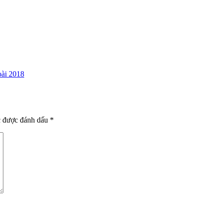
oài 2018
c được đánh dấu
*