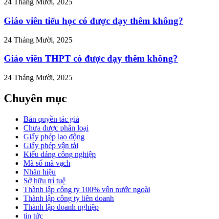
24 Tháng Mười, 2025
Giáo viên tiểu học có được dạy thêm không?
24 Tháng Mười, 2025
Giáo viên THPT có được dạy thêm không?
24 Tháng Mười, 2025
Chuyên mục
Bản quyền tác giả
Chưa được phân loại
Giấy phép lao động
Giấy phép vận tải
Kiểu dáng công nghiệp
Mã số mã vạch
Nhãn hiệu
Sở hữu trí tuệ
Thành lập công ty 100% vốn nước ngoài
Thành lập công ty liên doanh
Thành lập doanh nghiệp
tin tức