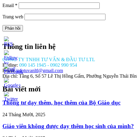
Email
*
Trang web
Thông tin liên hệ
CÔNG TY TNHH TƯ VẤN & ĐẦU TƯ LTL
Hotline:
090 145 1945 - 0902 990 954
Email:
infotuvanltl@gmail.com
Địa chỉ: Tầng 6, Số 57 Lê Thị Hồng Gấm, Phường Nguyễn Thái Bì
Bài viết mới
//tuvanltl.com/don-
p-
Thông tư dạy thêm, học thêm của Bộ Giáo dục
hep-
ong">
24 Tháng Mười, 2025
Giáo viên không được dạy thêm học sinh của mình?