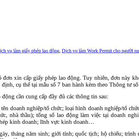
ịch vụ làm giấy phép lao động
,
Dịch vụ làm Work Permit cho người n
ó đơn xin cấp giấy phép lao động. Tuy nhiên, đơn này k
 định, cụ thể tại mẫu số 7 ban hành kèm theo Thông t
 động cần cung cấp đầy đủ các thông tin sau:
tên doanh nghiệp/tổ chức; loại hình doanh nghiệp/tổ chức
c, nhà thầu); tổng số lao động làm việc tại doanh nghi
y phép kinh doanh; lĩnh vực kinh doanh…
ày, tháng năm sinh; giới tính; quốc tịch; hộ chiếu; trình 