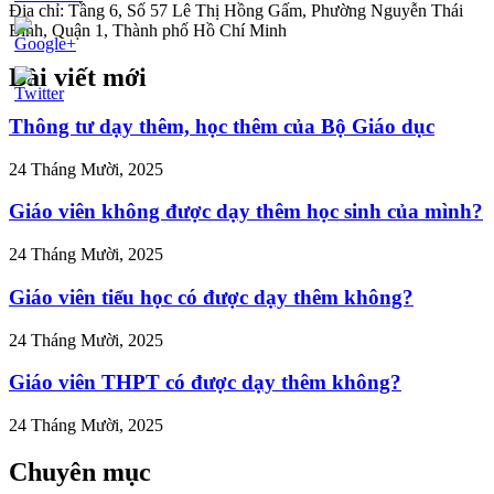
Địa chỉ: Tầng 6, Số 57 Lê Thị Hồng Gấm, Phường Nguyễn Thái
Bình, Quận 1, Thành phố Hồ Chí Minh
Bài viết mới
//tuvanltl.com/dieu-
mo-
tam-
Thông tư dạy thêm, học thêm của Bộ Giáo dục
o-ky-
24 Tháng Mười, 2025
>
Giáo viên không được dạy thêm học sinh của mình?
24 Tháng Mười, 2025
Giáo viên tiểu học có được dạy thêm không?
24 Tháng Mười, 2025
Giáo viên THPT có được dạy thêm không?
24 Tháng Mười, 2025
Chuyên mục