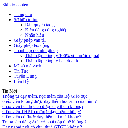
Skip to content
Trang chủ
Sở hữu trí tuệ
Bản quyền tác giả
Kiểu dáng công nghiệp
Nhãn hiệu
Giấy phép vận tải
Giấy phép lao động
Thành lập doanh nghiệp
Thành lập công ty 100% vốn nước ngoài
Thành lập công ty liên doanh
Mã số mã vạch
Tin Tức
Tuyển Dụng
Liên Hệ
Tin Mới
Thông tư dạy thêm, học thêm của Bộ Giáo dục
Giáo viên không được dạy thêm học sinh của mình?
Giáo viên tiểu học có được dạy thêm không?
Giáo viên THPT có được dạy thêm không?
Giáo viên có được dạy thêm tại nhà không?
Trung tâm tiếng Anh có phải nộp thuế không ?
Dạy ngoại ngữ có chịu thuế GTGT không ?