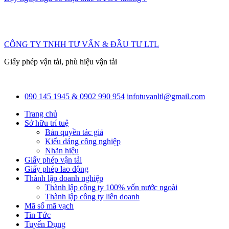
CÔNG TY TNHH TƯ VẤN & ĐẦU TƯ LTL
Giấy phép vận tải, phù hiệu vận tải
090 145 1945 & 0902 990 954
infotuvanltl@gmail.com
Trang chủ
Sở hữu trí tuệ
Bản quyền tác giả
Kiểu dáng công nghiệp
Nhãn hiệu
Giấy phép vận tải
Giấy phép lao động
Thành lập doanh nghiệp
Thành lập công ty 100% vốn nước ngoài
Thành lập công ty liên doanh
Mã số mã vạch
Tin Tức
Tuyển Dụng