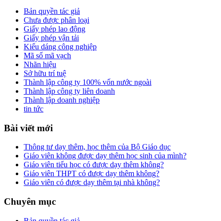
Bản quyền tác giả
Chưa được phân loại
Giấy phép lao động
Giấy phép vận tải
Kiểu dáng công nghiệp
Mã số mã vạch
Nhãn hiệu
Sở hữu trí tuệ
Thành lập công ty 100% vốn nước ngoài
Thành lập công ty liên doanh
Thành lập doanh nghiệp
tin tức
Bài viết mới
Thông tư dạy thêm, học thêm của Bộ Giáo dục
Giáo viên không được dạy thêm học sinh của mình?
Giáo viên tiểu học có được dạy thêm không?
Giáo viên THPT có được dạy thêm không?
Giáo viên có được dạy thêm tại nhà không?
Chuyên mục
Bản quyền tác giả