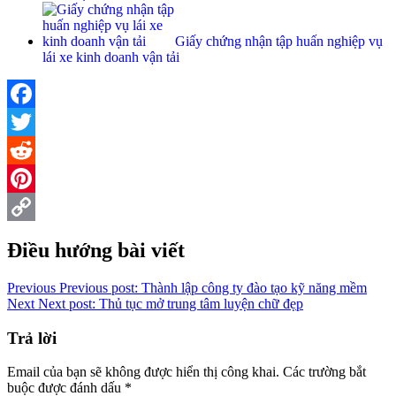
Giấy chứng nhận tập huấn nghiệp vụ
lái xe kinh doanh vận tải
Facebook
Twitter
Reddit
Pinterest
Copy
Điều hướng bài viết
Link
Previous
Previous post:
Thành lập công ty đào tạo kỹ năng mềm
Next
Next post:
Thủ tục mở trung tâm luyện chữ đẹp
Trả lời
Email của bạn sẽ không được hiển thị công khai.
Các trường bắt
buộc được đánh dấu
*