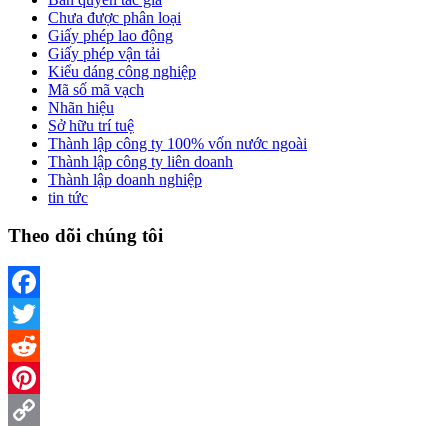
Chưa được phân loại
Giấy phép lao động
Giấy phép vận tải
Kiểu dáng công nghiệp
Mã số mã vạch
Nhãn hiệu
Sở hữu trí tuệ
Thành lập công ty 100% vốn nước ngoài
Thành lập công ty liên doanh
Thành lập doanh nghiệp
tin tức
Theo dõi chúng tôi
Facebook
Twitter
Reddit
Pinterest
Copy