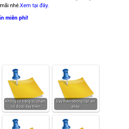
 mãi nhé
.
Xem tại đây.
ấn miễn phí!
Không có bằng sư phạm
Dạy thêm không cần xin
có được dạy thêm
phép