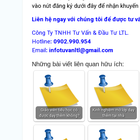
vào nút đăng ký dưới đây để nhận khuyến
Liên hệ ngay với chúng tôi để được tư v
Công Ty TNHH Tư Vấn & Đầu Tư LTL.
Hotline
:
0902.990.954
Email
:
infotuvanltl@gmail.com
Những bài viết liên quan hữu ích:
Giáo viên tiểu học có
Kinh nghiệm mở lớp dạy
được dạy thêm không?
thêm tại nhà