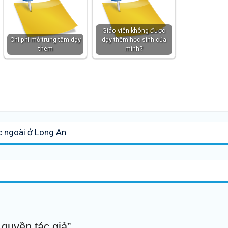
Giáo viên không được
Chi phí mở trung tâm dạy
dạy thêm học sinh của
thêm
mình?
c ngoài ở Long An
 quyền tác giả”