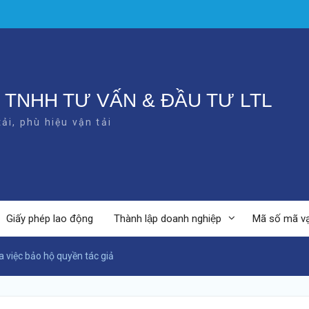
 TNHH TƯ VẤN & ĐẦU TƯ LTL
ải, phù hiệu vận tải
Giấy phép lao động
Thành lập doanh nghiệp
Mã số mã v
a việc bảo hộ quyền tác giả