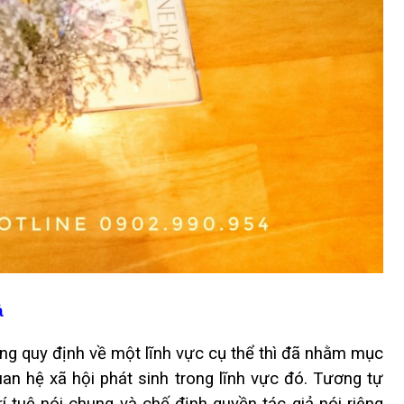
ả
ững quy định về một lĩnh vực cụ thể thì đã nhằm mục
uan hệ xã hội phát sinh trong lĩnh vực đó. Tương tự
í tuệ nói chung và chế định quyền tác giả nói riêng