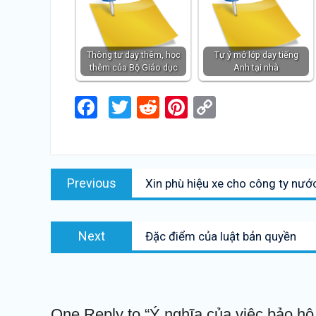
Thông tư dạy thêm, học
Tự ý mở lớp dạy tiếng
thêm của Bộ Giáo dục
Anh tại nhà
Facebook
Twitter
Reddit
Pinterest
Copy
Link
Điều
Previous
Previous
Xin phù hiệu xe cho công ty nướ
hướng
post:
bài
Next
viết
Next
Đặc điểm của luật bản quyền
post:
One Reply to “Ý nghĩa của việc bảo hộ