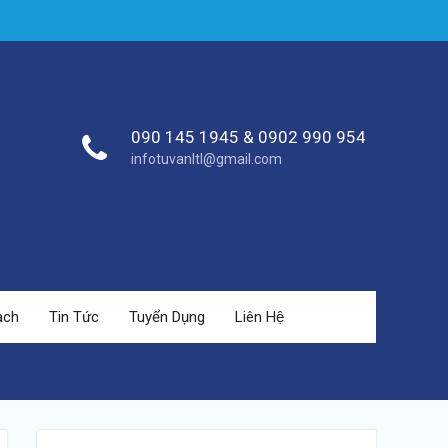
090 145 1945 & 0902 990 954
infotuvanltl@gmail.com
ạch
Tin Tức
Tuyển Dụng
Liên Hệ
https://tuvanltl.com/y-
nghia-cua-
viec-bao-
ho-quyen-
tac-gia">