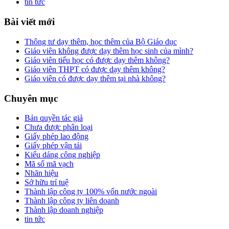
tin tức
Bài viết mới
Thông tư dạy thêm, học thêm của Bộ Giáo dục
Giáo viên không được dạy thêm học sinh của mình?
Giáo viên tiểu học có được dạy thêm không?
Giáo viên THPT có được dạy thêm không?
Giáo viên có được dạy thêm tại nhà không?
Chuyên mục
Bản quyền tác giả
Chưa được phân loại
Giấy phép lao động
Giấy phép vận tải
Kiểu dáng công nghiệp
Mã số mã vạch
Nhãn hiệu
Sở hữu trí tuệ
Thành lập công ty 100% vốn nước ngoài
Thành lập công ty liên doanh
Thành lập doanh nghiệp
tin tức