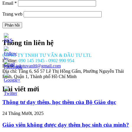
Email
*
Trang web
Thông tin liên hệ
CÔNG TY TNHH TƯ VẤN & ĐẦU TƯ LTL
Hotline:
090 145 1945 - 0902 990 954
Email:
infotuvanltl@gmail.com
Địa chỉ: Tầng 6, Số 57 Lê Thị Hồng Gấm, Phường Nguyễn Thái
Bình, Quận 1, Thành phố Hồ Chí Minh
Bài viết mới
//tuvanltl.com/xin-
hep-
at-
Thông tư dạy thêm, học thêm của Bộ Giáo dục
-
24 Tháng Mười, 2025
>
Giáo viên không được dạy thêm học sinh của mình?