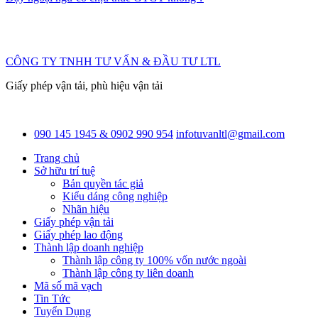
CÔNG TY TNHH TƯ VẤN & ĐẦU TƯ LTL
Giấy phép vận tải, phù hiệu vận tải
090 145 1945 & 0902 990 954
infotuvanltl@gmail.com
Trang chủ
Sở hữu trí tuệ
Bản quyền tác giả
Kiểu dáng công nghiệp
Nhãn hiệu
Giấy phép vận tải
Giấy phép lao động
Thành lập doanh nghiệp
Thành lập công ty 100% vốn nước ngoài
Thành lập công ty liên doanh
Mã số mã vạch
Tin Tức
Tuyển Dụng