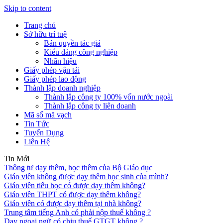
Skip to content
Trang chủ
Sở hữu trí tuệ
Bản quyền tác giả
Kiểu dáng công nghiệp
Nhãn hiệu
Giấy phép vận tải
Giấy phép lao động
Thành lập doanh nghiệp
Thành lập công ty 100% vốn nước ngoài
Thành lập công ty liên doanh
Mã số mã vạch
Tin Tức
Tuyển Dụng
Liên Hệ
Tin Mới
Thông tư dạy thêm, học thêm của Bộ Giáo dục
Giáo viên không được dạy thêm học sinh của mình?
Giáo viên tiểu học có được dạy thêm không?
Giáo viên THPT có được dạy thêm không?
Giáo viên có được dạy thêm tại nhà không?
Trung tâm tiếng Anh có phải nộp thuế không ?
Dạy ngoại ngữ có chịu thuế GTGT không ?