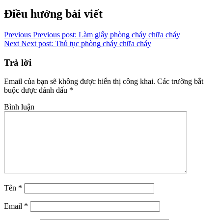
Copy
Điều hướng bài viết
Link
Previous
Previous post:
Làm giấy phòng cháy chữa cháy
Next
Next post:
Thủ tục phòng cháy chữa cháy
Trả lời
Email của bạn sẽ không được hiển thị công khai.
Các trường bắt
buộc được đánh dấu
*
Bình luận
Tên
*
Email
*