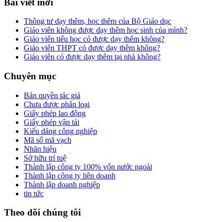
Bài viết mới
Thông tư dạy thêm, học thêm của Bộ Giáo dục
Giáo viên không được dạy thêm học sinh của mình?
Giáo viên tiểu học có được dạy thêm không?
Giáo viên THPT có được dạy thêm không?
Giáo viên có được dạy thêm tại nhà không?
Chuyên mục
Bản quyền tác giả
Chưa được phân loại
Giấy phép lao động
Giấy phép vận tải
Kiểu dáng công nghiệp
Mã số mã vạch
Nhãn hiệu
Sở hữu trí tuệ
Thành lập công ty 100% vốn nước ngoài
Thành lập công ty liên doanh
Thành lập doanh nghiệp
tin tức
Theo dõi chúng tôi