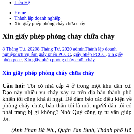
Liên Hệ
Home
Thành lập doanh nghiệp
Xin giấy phép phòng cháy chữa cháy
Xin giấy phép phòng cháy chữa cháy
8 Tháng Tư, 2020
8 Tháng Tư, 2020
admin
Thành lập doanh
nghiệp
dịch vụ làm giấy phép PCCC
,
giấy phép PCCC
,
xin giấy
phép pccc
,
Xin giấy phép phòng cháy chữa cháy
Xin giấy phép phòng cháy chữa cháy
Câu hỏi:
Tôi có nhà cấp 4 ở trong một khu dân cư.
Dạo này nhiều vụ cháy xảy ra trên địa bàn thành phố
khiến tôi cũng khá ái ngại. Để đảm bảo các điều kiện về
phòng cháy chữa, bản thân tôi là một người dân tôi có
phải trang bị gì không? Nhờ Quý công ty tư vấn giúp
tôi.
(Anh Phan Bá Nh., Quận Tân Bình, Thành phố Hồ