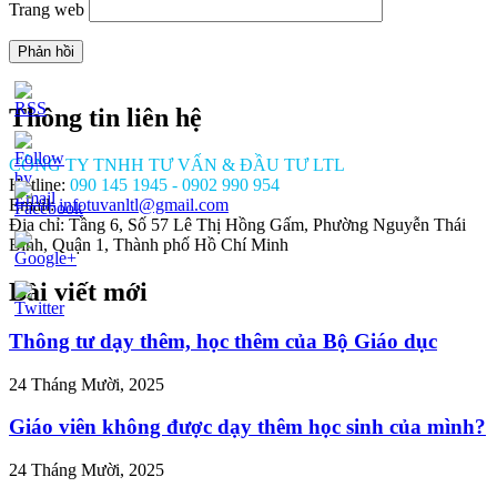
Trang web
Thông tin liên hệ
CÔNG TY TNHH TƯ VẤN & ĐẦU TƯ LTL
Hotline:
090 145 1945 - 0902 990 954
Email:
infotuvanltl@gmail.com
Địa chỉ: Tầng 6, Số 57 Lê Thị Hồng Gấm, Phường Nguyễn Thái
Bình, Quận 1, Thành phố Hồ Chí Minh
Bài viết mới
//tuvanltl.com/xin-
hep-
-
Thông tư dạy thêm, học thêm của Bộ Giáo dục
chua-
>
24 Tháng Mười, 2025
Giáo viên không được dạy thêm học sinh của mình?
24 Tháng Mười, 2025