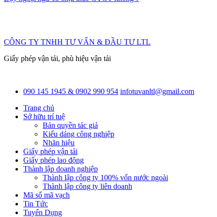
CÔNG TY TNHH TƯ VẤN & ĐẦU TƯ LTL
Giấy phép vận tải, phù hiệu vận tải
090 145 1945 & 0902 990 954
infotuvanltl@gmail.com
Trang chủ
Sở hữu trí tuệ
Bản quyền tác giả
Kiểu dáng công nghiệp
Nhãn hiệu
Giấy phép vận tải
Giấy phép lao động
Thành lập doanh nghiệp
Thành lập công ty 100% vốn nước ngoài
Thành lập công ty liên doanh
Mã số mã vạch
Tin Tức
Tuyển Dụng