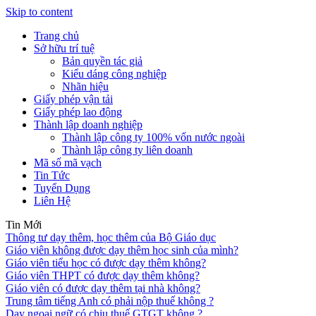
Skip to content
Trang chủ
Sở hữu trí tuệ
Bản quyền tác giả
Kiểu dáng công nghiệp
Nhãn hiệu
Giấy phép vận tải
Giấy phép lao động
Thành lập doanh nghiệp
Thành lập công ty 100% vốn nước ngoài
Thành lập công ty liên doanh
Mã số mã vạch
Tin Tức
Tuyển Dụng
Liên Hệ
Tin Mới
Thông tư dạy thêm, học thêm của Bộ Giáo dục
Giáo viên không được dạy thêm học sinh của mình?
Giáo viên tiểu học có được dạy thêm không?
Giáo viên THPT có được dạy thêm không?
Giáo viên có được dạy thêm tại nhà không?
Trung tâm tiếng Anh có phải nộp thuế không ?
Dạy ngoại ngữ có chịu thuế GTGT không ?