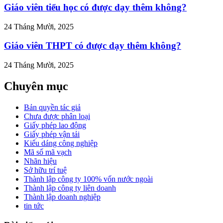
Giáo viên tiểu học có được dạy thêm không?
24 Tháng Mười, 2025
Giáo viên THPT có được dạy thêm không?
24 Tháng Mười, 2025
Chuyên mục
Bản quyền tác giả
Chưa được phân loại
Giấy phép lao động
Giấy phép vận tải
Kiểu dáng công nghiệp
Mã số mã vạch
Nhãn hiệu
Sở hữu trí tuệ
Thành lập công ty 100% vốn nước ngoài
Thành lập công ty liên doanh
Thành lập doanh nghiệp
tin tức