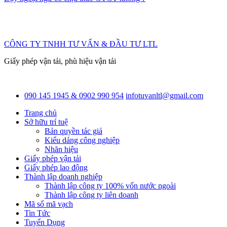
CÔNG TY TNHH TƯ VẤN & ĐẦU TƯ LTL
Giấy phép vận tải, phù hiệu vận tải
090 145 1945 & 0902 990 954
infotuvanltl@gmail.com
Trang chủ
Sở hữu trí tuệ
Bản quyền tác giả
Kiểu dáng công nghiệp
Nhãn hiệu
Giấy phép vận tải
Giấy phép lao động
Thành lập doanh nghiệp
Thành lập công ty 100% vốn nước ngoài
Thành lập công ty liên doanh
Mã số mã vạch
Tin Tức
Tuyển Dụng