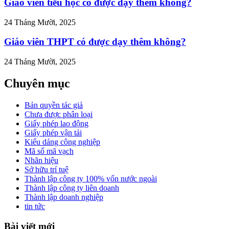
Giáo viên tiểu học có được dạy thêm không?
24 Tháng Mười, 2025
Giáo viên THPT có được dạy thêm không?
24 Tháng Mười, 2025
Chuyên mục
Bản quyền tác giả
Chưa được phân loại
Giấy phép lao động
Giấy phép vận tải
Kiểu dáng công nghiệp
Mã số mã vạch
Nhãn hiệu
Sở hữu trí tuệ
Thành lập công ty 100% vốn nước ngoài
Thành lập công ty liên doanh
Thành lập doanh nghiệp
tin tức
Bài viết mới