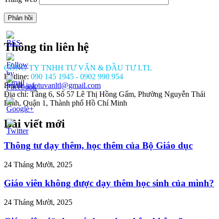
Thông tin liên hệ
CÔNG TY TNHH TƯ VẤN & ĐẦU TƯ LTL
Hotline:
090 145 1945 - 0902 990 954
Email:
infotuvanltl@gmail.com
Địa chỉ: Tầng 6, Số 57 Lê Thị Hồng Gấm, Phường Nguyễn Thái
Bình, Quận 1, Thành phố Hồ Chí Minh
Bài viết mới
//tuvanltl.com/xin-
hep-
Thông tư dạy thêm, học thêm của Bộ Giáo dục
-ho-
nh">
24 Tháng Mười, 2025
Giáo viên không được dạy thêm học sinh của mình?
24 Tháng Mười, 2025