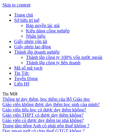
Skip to content
Trang chủ
Sở hữu trí tuệ
Bản quyền tác giả
Kiểu dáng công nghiệp
Nhãn hiệu
Giấy phép vận tải
Giấy phép lao động
Thành lập doanh nghiệp
Thành lập công ty 100% vốn nước ngoài
Thành lập công ty liên doanh
Mã số mã vạch
Tin Tức
Tuyển Dụng
Liên Hệ
Tin Mới
Thông tư dạy thêm, học thêm của Bộ Giáo dục
Giáo viên không được dạy thêm học sinh của mình?
Giáo viên tiểu học có được dạy thêm không?
Giáo viên THPT có được dạy thêm không?
Giáo viên có được dạy thêm tại nhà không?
Trung tâm tiếng Anh có phải nộp thuế không ?
Dạy ngoại ngữ có chịu thuế GTGT không ?