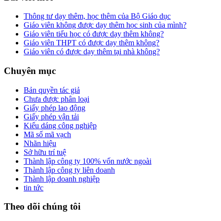
Thông tư dạy thêm, học thêm của Bộ Giáo dục
Giáo viên không được dạy thêm học sinh của mình?
Giáo viên tiểu học có được dạy thêm không?
Giáo viên THPT có được dạy thêm không?
Giáo viên có được dạy thêm tại nhà không?
Chuyên mục
Bản quyền tác giả
Chưa được phân loại
Giấy phép lao động
Giấy phép vận tải
Kiểu dáng công nghiệp
Mã số mã vạch
Nhãn hiệu
Sở hữu trí tuệ
Thành lập công ty 100% vốn nước ngoài
Thành lập công ty liên doanh
Thành lập doanh nghiệp
tin tức
Theo dõi chúng tôi