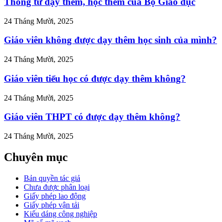
Thông tư dạy thêm, học thêm của Bộ Giáo dục
-van-
-phai-
24 Tháng Mười, 2025
hu-
Giáo viên không được dạy thêm học sinh của mình?
-3">
24 Tháng Mười, 2025
Giáo viên tiểu học có được dạy thêm không?
24 Tháng Mười, 2025
Giáo viên THPT có được dạy thêm không?
24 Tháng Mười, 2025
Chuyên mục
Bản quyền tác giả
Chưa được phân loại
Giấy phép lao động
Giấy phép vận tải
Kiểu dáng công nghiệp