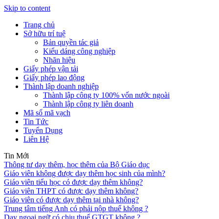
Skip to content
Trang chủ
Sở hữu trí tuệ
Bản quyền tác giả
Kiểu dáng công nghiệp
Nhãn hiệu
Giấy phép vận tải
Giấy phép lao động
Thành lập doanh nghiệp
Thành lập công ty 100% vốn nước ngoài
Thành lập công ty liên doanh
Mã số mã vạch
Tin Tức
Tuyển Dụng
Liên Hệ
Tin Mới
Thông tư dạy thêm, học thêm của Bộ Giáo dục
Giáo viên không được dạy thêm học sinh của mình?
Giáo viên tiểu học có được dạy thêm không?
Giáo viên THPT có được dạy thêm không?
Giáo viên có được dạy thêm tại nhà không?
Trung tâm tiếng Anh có phải nộp thuế không ?
Dạy ngoại ngữ có chịu thuế GTGT không ?