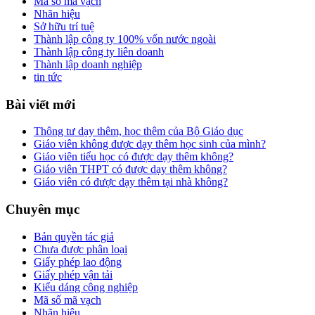
Mã số mã vạch
Nhãn hiệu
Sở hữu trí tuệ
Thành lập công ty 100% vốn nước ngoài
Thành lập công ty liên doanh
Thành lập doanh nghiệp
tin tức
Bài viết mới
Thông tư dạy thêm, học thêm của Bộ Giáo dục
Giáo viên không được dạy thêm học sinh của mình?
Giáo viên tiểu học có được dạy thêm không?
Giáo viên THPT có được dạy thêm không?
Giáo viên có được dạy thêm tại nhà không?
Chuyên mục
Bản quyền tác giả
Chưa được phân loại
Giấy phép lao động
Giấy phép vận tải
Kiểu dáng công nghiệp
Mã số mã vạch
Nhãn hiệu