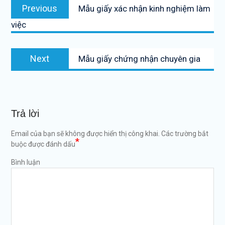
Previous
Previous
Mẫu giấy xác nhận kinh nghiệm làm
hướng
post:
việc
bài
viết
Next
Next
Mẫu giấy chứng nhận chuyên gia
post:
Trả lời
Email của bạn sẽ không được hiển thị công khai.
Các trường bắt
*
buộc được đánh dấu
Bình luận