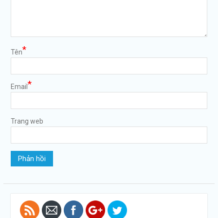
*
Tên
*
Email
Trang web
https://tuvanltl.com/van-
ban-xac-
nhan-
chuyen-
gia">