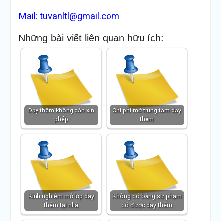
Mail: tuvanltl@gmail.com
Những bài viết liên quan hữu ích:
Dạy thêm không cần xin
Chi phí mở trung tâm dạy
phép
thêm
Kinh nghiệm mở lớp dạy
Không có bằng sư phạm
thêm tại nhà
có được dạy thêm