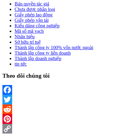
Bản quyền tác giả
Chưa được phân loại
Giấy phép lao động
Giấy phép vận tải
Kiểu dáng công nghiệp
Mã số mã vạch
Nhãn hiệu
Sở hữu trí tuệ
Thành lập công ty 100% vốn nước ngoài
Thành lập công ty liên doanh
Thành lập doanh nghiệp
tin tức
Theo dõi chúng tôi
Facebook
Twitter
Reddit
Pinterest