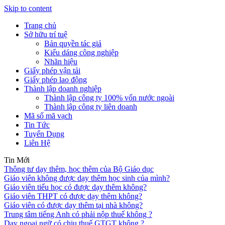
Skip to content
Trang chủ
Sở hữu trí tuệ
Bản quyền tác giả
Kiểu dáng công nghiệp
Nhãn hiệu
Giấy phép vận tải
Giấy phép lao động
Thành lập doanh nghiệp
Thành lập công ty 100% vốn nước ngoài
Thành lập công ty liên doanh
Mã số mã vạch
Tin Tức
Tuyển Dụng
Liên Hệ
Tin Mới
Thông tư dạy thêm, học thêm của Bộ Giáo dục
Giáo viên không được dạy thêm học sinh của mình?
Giáo viên tiểu học có được dạy thêm không?
Giáo viên THPT có được dạy thêm không?
Giáo viên có được dạy thêm tại nhà không?
Trung tâm tiếng Anh có phải nộp thuế không ?
Dạy ngoại ngữ có chịu thuế GTGT không ?