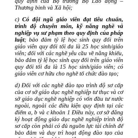
quy định của Bộ trưởng Bộ Lao động –
Thương binh và Xã hội;
c)
Có đội ngũ giáo viên đạt tiêu chuẩn,
trình độ chuyên môn, kỹ năng nghề và
nghiệp vụ sư phạm theo quy định của pháp
luật
; bảo đảm tỷ lệ học sinh quy đổi trên
giáo viên quy đổi tối đa là 25 học sinh/giáo
viên; đối với các nghề yêu cầu về năng khiếu,
bảo đảm tỷ lệ học sinh quy đổi trên giáo viên
quy đổi tối đa là 15 học sinh/giáo viên; có
giáo viên cơ hữu cho nghề tổ chức đào tạo;
d) Đối với các nghề đào tạo trình độ sơ cấp
của cơ sở giáo dục nghề nghiệp tư thục và cơ
sở giáo dục nghề nghiệp có vốn đầu tư nước
ngoài, ngoài các điều kiện quy định tại các
điểm a, b và c khoản 1 Điều này, cơ sở đăng
ký hoạt động giáo dục nghề nghiệp trình độ
sơ cấp còn phải có đủ nguồn lực tài chính để
bảo đảm và duy trì hoạt động đào tạo của