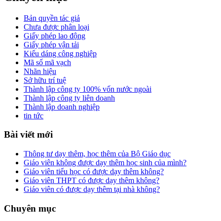
Bản quyền tác giả
Chưa được phân loại
Giấy phép lao động
Giấy phép vận tải
Kiểu dáng công nghiệp
Mã số mã vạch
Nhãn hiệu
Sở hữu trí tuệ
Thành lập công ty 100% vốn nước ngoài
Thành lập công ty liên doanh
Thành lập doanh nghiệp
tin tức
Bài viết mới
Thông tư dạy thêm, học thêm của Bộ Giáo dục
Giáo viên không được dạy thêm học sinh của mình?
Giáo viên tiểu học có được dạy thêm không?
Giáo viên THPT có được dạy thêm không?
Giáo viên có được dạy thêm tại nhà không?
Chuyên mục