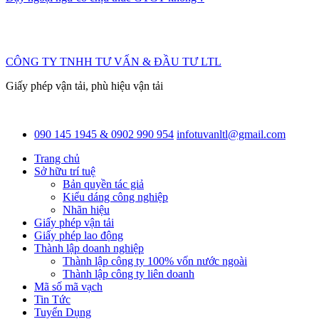
CÔNG TY TNHH TƯ VẤN & ĐẦU TƯ LTL
Giấy phép vận tải, phù hiệu vận tải
090 145 1945 & 0902 990 954
infotuvanltl@gmail.com
Trang chủ
Sở hữu trí tuệ
Bản quyền tác giả
Kiểu dáng công nghiệp
Nhãn hiệu
Giấy phép vận tải
Giấy phép lao động
Thành lập doanh nghiệp
Thành lập công ty 100% vốn nước ngoài
Thành lập công ty liên doanh
Mã số mã vạch
Tin Tức
Tuyển Dụng