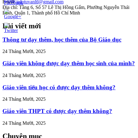
Email:
infotuvanltl@gmail.com
Địa chỉ: Tầng 6, Số 57 Lê Thị Hồng Gấm, Phường Nguyễn Thái
Bình, Quận 1, Thành phố Hồ Chí Minh
Bài viết mới
//tuvanltl.com/thu-
anh-
ung-
Thông tư dạy thêm, học thêm của Bộ Giáo dục
ao-
he-
24 Tháng Mười, 2025
han">
Giáo viên không được dạy thêm học sinh của mình?
24 Tháng Mười, 2025
Giáo viên tiểu học có được dạy thêm không?
24 Tháng Mười, 2025
Giáo viên THPT có được dạy thêm không?
24 Tháng Mười, 2025
Chuyên mục