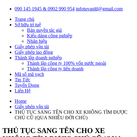
090 145 1945 & 0902 990 954
infotuvanltl@gmail.com
Trang chủ
Sở hữu trí tuệ
Bản quyền tác giả
Kiểu dáng công nghiệp
Nhãn hiệu
Giấy phép vận tải
Giấy phép lao động
Thành lập doanh nghiệp
Thành lập công ty 100% vốn nước ngoài
Thành lập công ty liên doanh
Mã số mã vạch
Tin Tức
Tuyển Dụng
Liên Hệ
Home
Giấy phép vận tải
THỦ TỤC SANG TÊN CHO XE KHÔNG TÌM ĐƯỢC
CHỦ CŨ (QUA NHIỀU ĐỜI CHỦ)
THỦ TỤC SANG TÊN CHO XE