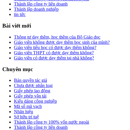
Thành lập công ty liên doanh
Thành lập doanh nghiệp
tin tức
Bài viết mới
Thông tư dạy thêm, học thêm của Bộ Giáo dục
Giáo viên không được dạy thêm học sinh của mình?
Giáo viên tiểu học có được dạy thêm không?
Giáo viên THPT có được dạy thêm không?
Giáo viên có được dạy thêm tại nhà không?
Chuyên mục
Bản quyền tác giả
Chưa được phân loại
Giấy phép lao động
Giấy phép vận tải
Kiểu dáng công nghiệp
Mã số mã vạch
Nhãn hiệu
Sở hữu trí tuệ
Thành lập công ty 100% vốn nước ngoài
Thành lập công ty liên doanh