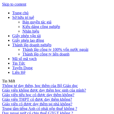
Skip to content
Trang chủ
Sở hữu trí tuệ
Bản quyền tác giả
Kiểu dáng công nghiệp
Nhãn hiệu
Giấy phép vận tải
Giấy phép lao động
Thành lập doanh nghiệp
Thành lập công ty 100% vốn nước ngoài
Thành lập công ty liên doanh
Mã số mã vạch
Tin Tức
Tuyển Dụng
Liên Hệ
Tin Mới
Thông tư dạy thêm, học thêm của Bộ Giáo dục
Giáo viên không được dạy thêm học sinh của mình?
Giáo viên tiểu học có được dạy thêm không?
Giáo viên THPT có được dạy thêm không?
Giáo viên có được dạy thêm tại nhà không?
Trung tâm tiếng Anh có phải nộp thuế không ?
Dạy ngoại ngữ có chịu thuế GTGT không ?