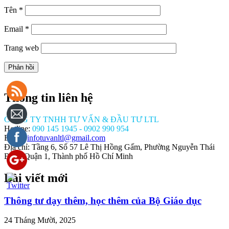
Tên
*
Email
*
Trang web
Thông tin liên hệ
CÔNG TY TNHH TƯ VẤN & ĐẦU TƯ LTL
Hotline:
090 145 1945 - 0902 990 954
Email:
infotuvanltl@gmail.com
Địa chỉ: Tầng 6, Số 57 Lê Thị Hồng Gấm, Phường Nguyễn Thái
Bình, Quận 1, Thành phố Hồ Chí Minh
Bài viết mới
//tuvanltl.com/thu-
Thông tư dạy thêm, học thêm của Bộ Giáo dục
ng-
o-xe-
-tim-
24 Tháng Mười, 2025
chu-