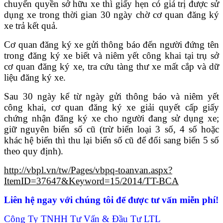
chuyển quyền sở hữu xe thì giấy hẹn có giá trị được sử
dụng xe trong thời gian 30 ngày chờ cơ quan đăng ký
xe trả kết quả.
Cơ quan đăng ký xe gửi thông báo đến người đứng tên
trong đăng ký xe biết và niêm yết công khai tại trụ sở
cơ quan đăng ký xe, tra cứu tàng thư xe mất cắp và dữ
liệu đăng ký xe.
Sau 30 ngày kể từ ngày gửi thông báo và niêm yết
công khai, cơ quan đăng ký xe giải quyết cấp giấy
chứng nhận đăng ký xe cho người đang sử dụng xe;
giữ nguyên biển số cũ (trừ biển loại 3 số, 4 số hoặc
khác hệ biển thì thu lại biển số cũ để đổi sang biển 5 số
theo quy định).
http://vbpl.vn/tw/Pages/vbpq-toanvan.aspx?
ItemID=37647&Keyword=15/2014/TT-BCA
Liên hệ ngay với chúng tôi để được tư vấn miễn phí!
Công Ty TNHH Tư Vấn & Đầu Tư LTL