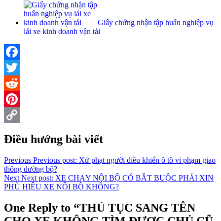
Giấy chứng nhận tập huấn nghiệp vụ
lái xe kinh doanh vận tải
Facebook
Twitter
Reddit
Pinterest
Copy
Điều hướng bài viết
Link
Previous
Previous post:
Xử phạt người điều khiển ô tô vi phạm giao
thông đường bộ?
Next
Next post:
XE CHẠY NỘI BỘ CÓ BẮT BUỘC PHẢI XIN
PHÙ HIỆU XE NỘI BỘ KHÔNG?
One Reply to “THỦ TỤC SANG TÊN
CHO XE KHÔNG TÌM ĐƯỢC CHỦ CŨ