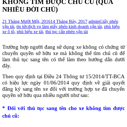
KHÔNG TÌM ĐƯỢC CHỦ CŨ (QUA
NHIỀU ĐỜI CHỦ)
21 Tháng Mười Một, 2016
14 Tháng Bảy, 2017
admin
Giấy phép
vận tải
,
tin tức
dịch vụ làm giấy phép kinh doanh vận tải
,
phù hiệu
xe ô tô
,
phù hiệu xe tải
,
thủ tục cấp phép vận tải
Trường hợp người đang sử dụng xe không có chứng từ
chuyển quyền sở hữu xe mà không thể tìm chủ cũ để
làm thủ tục sang tên có thể làm theo hướng dẫn dưới
đây.
Theo quy định tại Điều 24 Thông tư 15/2014/TT-BCA
có hiệu lực ngày 01/06/2014 quy định về giải quyết
đăng ký sang tên xe đối với trường hợp xe đã chuyển
quyền sở hữu qua nhiều người như sau:
* Đối với thủ tục sang tên cho xe không tìm được
chủ cũ: