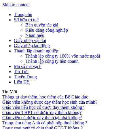
Skip to content
Trang chủ
Sở hữu trí tuệ
Bản quyền tác giả
Kiểu dáng công nghiệp
Nhãn hiệu
Giấy phép vận tải
Giấy phép lao động
Thành lập doanh nghiệp
Thành lập công ty 100% vốn nước ngoài
Thành lập công ty liên doanh
Mã số mã vạch
Tin Tức
Tuyển Dụng
Liên Hệ
Tin Mới
Thông tư dạy thêm, học thêm của Bộ Giáo dục
Giáo viên không được dạy thêm học sinh của mình?
Giáo viên tiểu học có được dạy thêm không?
Giáo viên THPT có được dạy thêm không?
Giáo viên có được dạy thêm tại nhà không?
Trung tâm tiếng Anh có phải nộp thuế không ?
Dạy ngoại ngữ có chịu thuế GTGT không ?