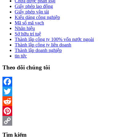
Chưa được phân loại
Giấy phép lao động
Giấy phép vận tải
Kiểu dáng công nghiệp
Mã số mã vạch
Nhãn hiệu
Sở hữu trí tuệ
Thành lập công ty 100% vốn nước ngoài
Thành lập công ty liên doanh
Thành lập doanh nghiệp
tin tức
Theo dõi chúng tôi
Facebook
Twitter
Reddit
Pinterest
Copy
Tìm kiếm