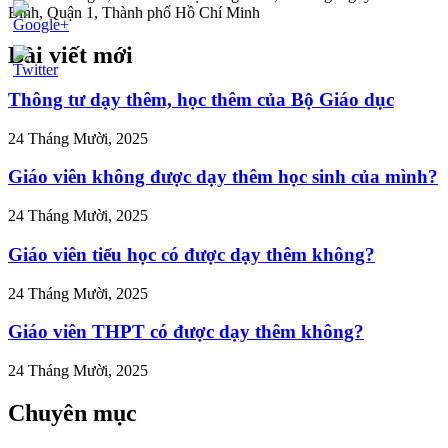
Bình, Quận 1, Thành phố Hồ Chí Minh
Bài viết mới
//tuvanltl.com/nghi-
68-
uat-
Thông tư dạy thêm, học thêm của Bộ Giáo dục
h">
24 Tháng Mười, 2025
Giáo viên không được dạy thêm học sinh của mình?
24 Tháng Mười, 2025
Giáo viên tiểu học có được dạy thêm không?
24 Tháng Mười, 2025
Giáo viên THPT có được dạy thêm không?
24 Tháng Mười, 2025
Chuyên mục