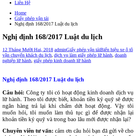
Liên Hệ
Home
Giấy phép vận tải
Nghị định 168/2017 Luật du lịch
Nghị định 168/2017 Luật du lịch
12 Tháng Mười Hai, 2018
admin
Giấy phép vận tải
Biển hiệu xe ô tô
vận chuyển khách du lịch
,
dịch vụ làm giấy phép lữ hành
,
doanh
nghiệp lữ hành
,
giấy phép kinh doanh lữ hành
Nghị định 168/2017 Luật du lịch
Câu hỏi:
Công ty tôi có hoạt động kinh doanh dịch vụ
lữ hành. Theo tôi được biết, khoản tiền ký quỹ sẽ được
ngân hàng trả lại khi chấm dứt hoạt động. Vậy tôi
muốn hỏi, tôi muốn làm thủ tục gì để được nhận lại
khoản tiền ký quỹ và trong bao lâu mới được nhận lại?
Chuyên viên tư vấn:
cảm ơn câu hỏi bạn đã gửi về cho