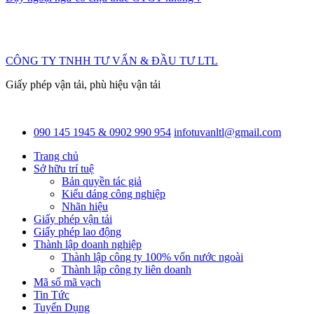
CÔNG TY TNHH TƯ VẤN & ĐẦU TƯ LTL
Giấy phép vận tải, phù hiệu vận tải
090 145 1945 & 0902 990 954
infotuvanltl@gmail.com
Trang chủ
Sở hữu trí tuệ
Bản quyền tác giả
Kiểu dáng công nghiệp
Nhãn hiệu
Giấy phép vận tải
Giấy phép lao động
Thành lập doanh nghiệp
Thành lập công ty 100% vốn nước ngoài
Thành lập công ty liên doanh
Mã số mã vạch
Tin Tức
Tuyển Dụng