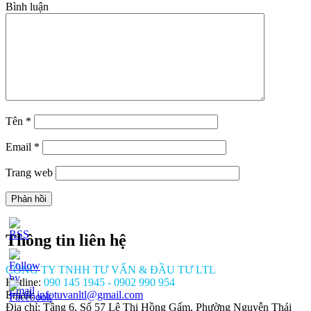
Bình luận
Tên
*
Email
*
Trang web
Thông tin liên hệ
CÔNG TY TNHH TƯ VẤN & ĐẦU TƯ LTL
Hotline:
090 145 1945 - 0902 990 954
Email:
infotuvanltl@gmail.com
Địa chỉ: Tầng 6, Số 57 Lê Thị Hồng Gấm, Phường Nguyễn Thái