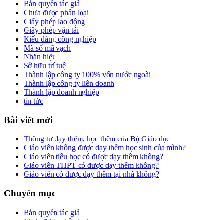
Bản quyền tác giả
Chưa được phân loại
Giấy phép lao động
Giấy phép vận tải
Kiểu dáng công nghiệp
Mã số mã vạch
Nhãn hiệu
Sở hữu trí tuệ
Thành lập công ty 100% vốn nước ngoài
Thành lập công ty liên doanh
Thành lập doanh nghiệp
tin tức
Bài viết mới
Thông tư dạy thêm, học thêm của Bộ Giáo dục
Giáo viên không được dạy thêm học sinh của mình?
Giáo viên tiểu học có được dạy thêm không?
Giáo viên THPT có được dạy thêm không?
Giáo viên có được dạy thêm tại nhà không?
Chuyên mục
Bản quyền tác giả