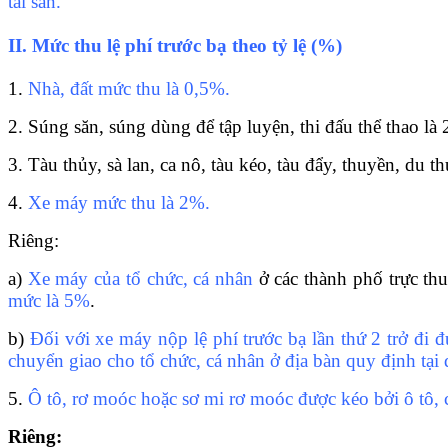
tài sản.
II. Mức thu lệ phí trước bạ theo tỷ lệ (%)
1.
Nhà, đất mức thu là 0,5%.
2. Súng săn, súng dùng để tập luyện, thi đấu thể thao là
3. Tàu thủy, sà lan, ca nô, tàu kéo, tàu đẩy, thuyền, du 
4.
Xe máy mức thu là 2%.
Riêng:
a)
Xe máy của tổ chức, cá nhân
ở các thành phố trực th
mức là 5%
.
b)
Đối với xe máy nộp lệ phí trước bạ lần thứ 2 trở đi 
chuyển giao cho tổ chức, cá nhân ở địa bàn quy định tại 
5.
Ô
tô, rơ moóc hoặc sơ mi rơ moóc được kéo bởi ô tô, c
Riêng: