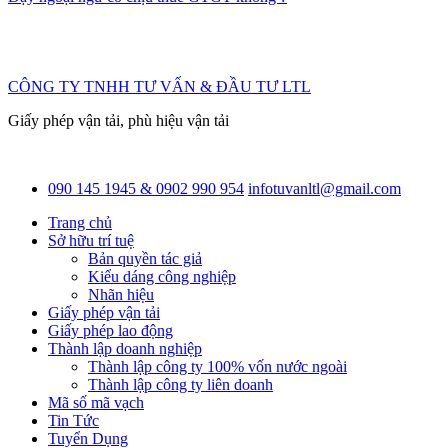
CÔNG TY TNHH TƯ VẤN & ĐẦU TƯ LTL
Giấy phép vận tải, phù hiệu vận tải
090 145 1945 & 0902 990 954
infotuvanltl@gmail.com
Trang chủ
Sở hữu trí tuệ
Bản quyền tác giả
Kiểu dáng công nghiệp
Nhãn hiệu
Giấy phép vận tải
Giấy phép lao động
Thành lập doanh nghiệp
Thành lập công ty 100% vốn nước ngoài
Thành lập công ty liên doanh
Mã số mã vạch
Tin Tức
Tuyển Dụng