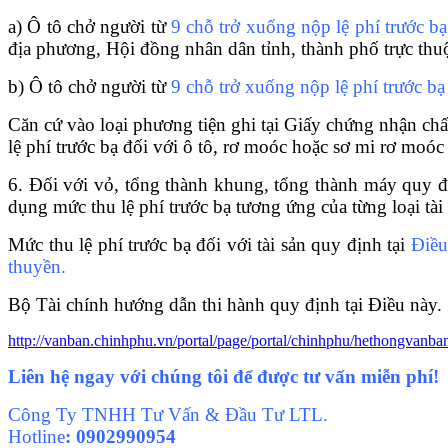
a) Ô tô chở người từ
9 chỗ trở xuống nộp lệ phí trước b
địa phương, Hội đồng nhân dân tỉnh, thành phố trực th
b) Ô tô chở người từ
9 chỗ trở xuống nộp lệ phí trước bạ 
Căn cứ vào loại phương tiện ghi tại Giấy chứng nhận ch
lệ phí trước bạ đối với ô tô, rơ moóc hoặc sơ mi rơ moóc 
6. Đối với vỏ, t
ổ
ng thành khung, tổng thành máy quy đị
dụng mức thu lệ phí trước bạ tương ứng của từng loại tài 
Mức thu lệ phí trước bạ đối với tài sản quy định tại
Điều
thuyền.
Bộ Tài chính hướng dẫn thi hành quy định tại Điều này.
http://vanban.chinhphu.vn/portal/page/portal/chinhphu/hethongva
Liên hệ ngay với chúng tôi để được tư vấn miễn phí!
Công Ty TNHH Tư Vấn & Đầu Tư LTL.
Hotline
:
0902990954