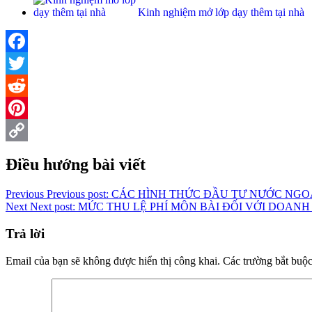
Kinh nghiệm mở lớp dạy thêm tại nhà
Facebook
Twitter
Reddit
Pinterest
Copy
Điều hướng bài viết
Link
Previous
Previous post:
CÁC HÌNH THỨC ĐẦU TƯ NƯỚC NGOÀ
Next
Next post:
MỨC THU LỆ PHÍ MÔN BÀI ĐỐI VỚI DOANH 
Trả lời
Email của bạn sẽ không được hiển thị công khai.
Các trường bắt buộ