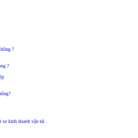
không ?
ông ?
ép
không?
 xe kinh doanh vận tải