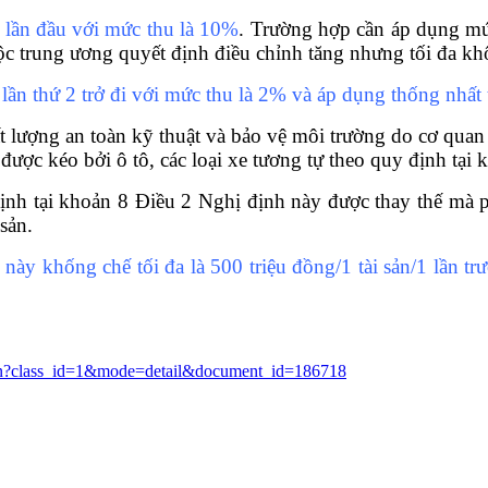
ạ lần đầu với mức thu là 10%
. Trường hợp cần áp dụng mức
uộc trung ương quyết định điều chỉnh tăng nhưng tối đa 
lần thứ 2 trở đi với mức thu là 2% và áp dụng thống nhất 
ất lượng an toàn kỹ thuật và bảo vệ môi trường do cơ qua
được kéo bởi ô tô, các loại xe tương tự theo quy định tại 
nh tại khoản 8 Điều 2 Nghị định này được thay thế mà p
sản.
 này khống chế t
ố
i đa là 500 triệu đồng/1 tài sản/1 lần t
nban?class_id=1&mode=detail&document_id=186718