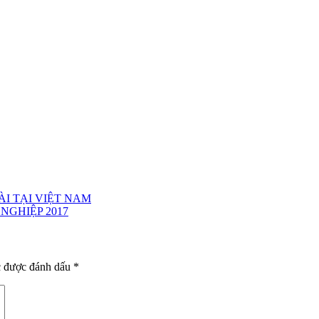
I TẠI VIỆT NAM
NGHIỆP 2017
c được đánh dấu
*