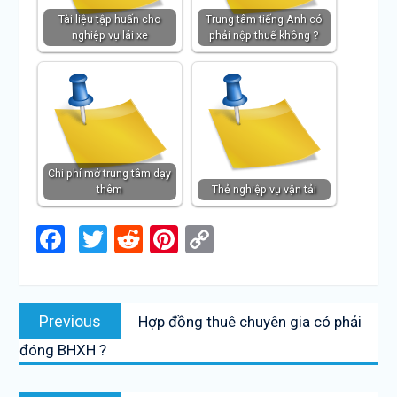
Tài liệu tập huấn cho
Trung tâm tiếng Anh có
nghiệp vụ lái xe
phải nộp thuế không ?
Chi phí mở trung tâm dạy
thêm
Thẻ nghiệp vụ vận tải
Facebook
Twitter
Reddit
Pinterest
Copy
Link
Điều
Previous
Previous
Hợp đồng thuê chuyên gia có phải
hướng
post:
đóng BHXH ?
bài
viết