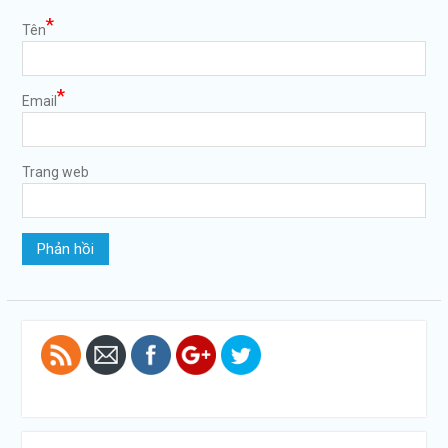
*
Tên
*
Email
Trang web
https://tuvanltl.com/lam-
giay-phep-
lao-dong-
cho-giao-
vien-nguoi-
nhat">