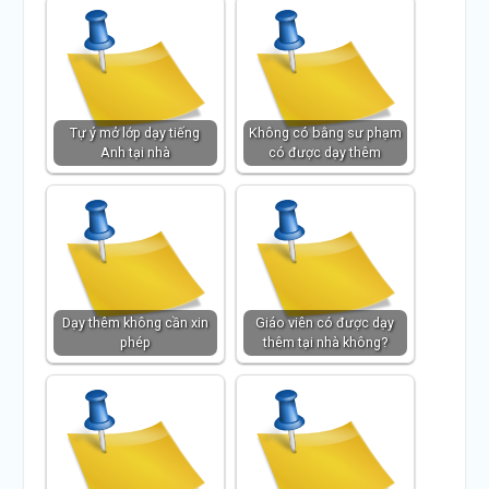
Tự ý mở lớp dạy tiếng
Không có bằng sư phạm
Anh tại nhà
có được dạy thêm
Dạy thêm không cần xin
Giáo viên có được dạy
phép
thêm tại nhà không?