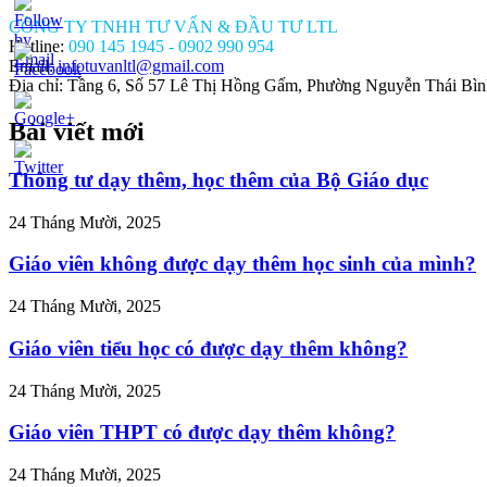
CÔNG TY TNHH TƯ VẤN & ĐẦU TƯ LTL
Hotline:
090 145 1945 - 0902 990 954
Email:
infotuvanltl@gmail.com
Địa chỉ: Tầng 6, Số 57 Lê Thị Hồng Gấm, Phường Nguyễn Thái Bì
Bài viết mới
//tuvanltl.com/khong-
p-
Thông tư dạy thêm, học thêm của Bộ Giáo dục
van-
n-
24 Tháng Mười, 2025
ao-
-3">
Giáo viên không được dạy thêm học sinh của mình?
24 Tháng Mười, 2025
Giáo viên tiểu học có được dạy thêm không?
24 Tháng Mười, 2025
Giáo viên THPT có được dạy thêm không?
24 Tháng Mười, 2025