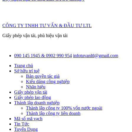
CÔNG TY TNHH TƯ VẤN & ĐẦU TƯ LTL
Giấy phép vận tải, phù hiệu vận tải
090 145 1945 & 0902 990 954
infotuvanltl@gmail.com
Trang chủ
Sở hữu trí tuệ
Bản quyền tác giả
Kiểu dáng công nghiệp
Nhãn hiệu
Giấy phép vận tải
Giấy phép lao động
Thành lập doanh nghiệp
Thành lập công ty 100% vốn nước ngoài
Thành lập công ty liên doanh
Mã số mã vạch
Tin Tức
Tuyển Dụng