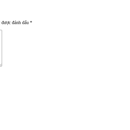
c được đánh dấu
*