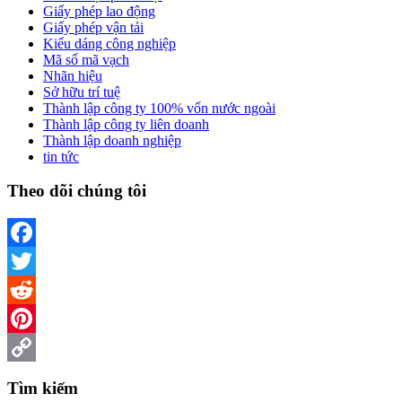
Giấy phép lao động
Giấy phép vận tải
Kiểu dáng công nghiệp
Mã số mã vạch
Nhãn hiệu
Sở hữu trí tuệ
Thành lập công ty 100% vốn nước ngoài
Thành lập công ty liên doanh
Thành lập doanh nghiệp
tin tức
Theo dõi chúng tôi
Facebook
Twitter
Reddit
Pinterest
Copy
Tìm kiếm