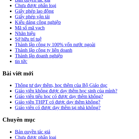
Chưa được phân loại
Giấy phép lao động
Giấy phép vận tải
Kiểu dáng công nghiệp
Mã số mã vạch
Nhãn hiệu
Sở hữu trí tuệ
Thành lập công ty 100% vốn nước ngoài
Thành lập công ty liên doanh
Thành lập doanh nghiệp
tin tức
Bài viết mới
Thông tư dạy thêm, học thêm của Bộ Giáo dục
Giáo viên không được dạy thêm học sinh của mình?
Giáo viên tiểu học có được dạy thêm không?
Giáo viên THPT có được dạy thêm không?
Giáo viên có được dạy thêm tại nhà không?
Chuyên mục
Bản quyền tác giả
Chưa được phân loại