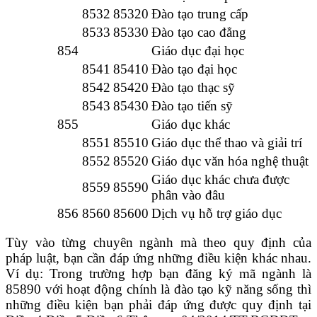
8532
85320
Đào tạo trung cấp
8533
85330
Đào tạo cao đẳng
854
Giáo dục đại học
8541
85410
Đào tạo đại học
8542
85420
Đào tạo thạc sỹ
8543
85430
Đào tạo tiến sỹ
855
Giáo dục khác
8551
85510
Giáo dục thể thao và giải trí
8552
85520
Giáo dục văn hóa nghệ thuật
Giáo dục khác chưa được
8559
85590
phân vào đâu
856
8560
85600
Dịch vụ hỗ trợ giáo dục
Tùy vào từng chuyên ngành mà theo quy định của
pháp luật, bạn cần đáp ứng những điều kiện khác nhau.
Ví dụ: Trong trường hợp bạn đăng ký mã ngành là
85890 với hoạt động chính là đào tạo kỹ năng sống thì
những điều kiện bạn phải đáp ứng được quy định tại