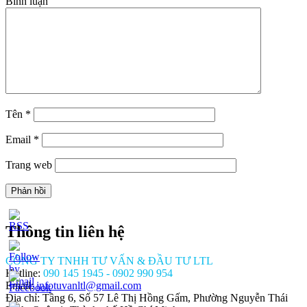
Bình luận
Tên
*
Email
*
Trang web
Thông tin liên hệ
CÔNG TY TNHH TƯ VẤN & ĐẦU TƯ LTL
Hotline:
090 145 1945 - 0902 990 954
Email:
infotuvanltl@gmail.com
Địa chỉ: Tầng 6, Số 57 Lê Thị Hồng Gấm, Phường Nguyễn Thái