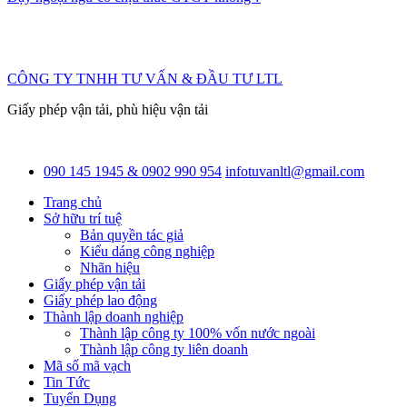
CÔNG TY TNHH TƯ VẤN & ĐẦU TƯ LTL
Giấy phép vận tải, phù hiệu vận tải
090 145 1945 & 0902 990 954
infotuvanltl@gmail.com
Trang chủ
Sở hữu trí tuệ
Bản quyền tác giả
Kiểu dáng công nghiệp
Nhãn hiệu
Giấy phép vận tải
Giấy phép lao động
Thành lập doanh nghiệp
Thành lập công ty 100% vốn nước ngoài
Thành lập công ty liên doanh
Mã số mã vạch
Tin Tức
Tuyển Dụng