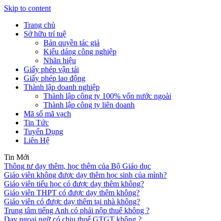
Skip to content
Trang chủ
Sở hữu trí tuệ
Bản quyền tác giả
Kiểu dáng công nghiệp
Nhãn hiệu
Giấy phép vận tải
Giấy phép lao động
Thành lập doanh nghiệp
Thành lập công ty 100% vốn nước ngoài
Thành lập công ty liên doanh
Mã số mã vạch
Tin Tức
Tuyển Dụng
Liên Hệ
Tin Mới
Thông tư dạy thêm, học thêm của Bộ Giáo dục
Giáo viên không được dạy thêm học sinh của mình?
Giáo viên tiểu học có được dạy thêm không?
Giáo viên THPT có được dạy thêm không?
Giáo viên có được dạy thêm tại nhà không?
Trung tâm tiếng Anh có phải nộp thuế không ?
Dạy ngoại ngữ có chịu thuế GTGT không ?