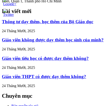
Bình, Quận 1, Thành phố Hồ Chí Minh
Bài viết mới
//tuvanltl.com/dieu-
hanh-
ng-
Thông tư dạy thêm, học thêm của Bộ Giáo dục
-
24 Tháng Mười, 2025
Giáo viên không được dạy thêm học sinh của mình?
24 Tháng Mười, 2025
Giáo viên tiểu học có được dạy thêm không?
24 Tháng Mười, 2025
Giáo viên THPT có được dạy thêm không?
24 Tháng Mười, 2025
Chuyên mục
Bản quyền tác giả