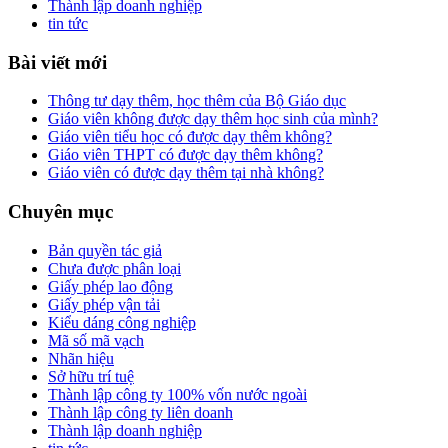
Thành lập doanh nghiệp
tin tức
Bài viết mới
Thông tư dạy thêm, học thêm của Bộ Giáo dục
Giáo viên không được dạy thêm học sinh của mình?
Giáo viên tiểu học có được dạy thêm không?
Giáo viên THPT có được dạy thêm không?
Giáo viên có được dạy thêm tại nhà không?
Chuyên mục
Bản quyền tác giả
Chưa được phân loại
Giấy phép lao động
Giấy phép vận tải
Kiểu dáng công nghiệp
Mã số mã vạch
Nhãn hiệu
Sở hữu trí tuệ
Thành lập công ty 100% vốn nước ngoài
Thành lập công ty liên doanh
Thành lập doanh nghiệp