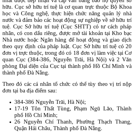
nhất được tiếp nhận và cấp văn bằng bảo hộ quyền sở
hữu. Cục sở hữu trí tuệ là cơ quan trực thuộc Bộ Khoa
học và Công nghệ, thực hiện chức năng quản lý nhà
nước và đảm bảo các hoạt động sự nghiệp về sở hữu trí
tuệ. Cục Sở hữu trí tuệ (Cục SHTT) có tư cách pháp
nhân, có con dấu riêng, được mở tài khoản tại Kho bạc
Nhà nước hoặc Ngân hàng để hoạt động và giao dịch
theo quy định của pháp luật. Cục Sở hữu trí tuệ có 20
đơn vị trực thuộc, trong đó có 18 đơn vị làm việc tại Cơ
quan Cục (384-386, Nguyễn Trãi, Hà Nội) và 2 Văn
phòng Đại diện của Cục tại thành phố Hồ Chí Minh và
thành phố Đà Nẵng.
Theo đó các cá nhân tổ chức có thể tùy theo vị trí nộp
đơn tại ba địa điểm sau:
384-386 Nguyễn Trãi, Hà Nội;
17-19 Tôn Thất Tùng, Phạm Ngũ Lão, Thành
phố Hồ Chí Minh;
26 Nguyễn Chí Thanh, Phường Thạch Thang,
Quận Hải Châu, Thành phố Đà Nẵng.