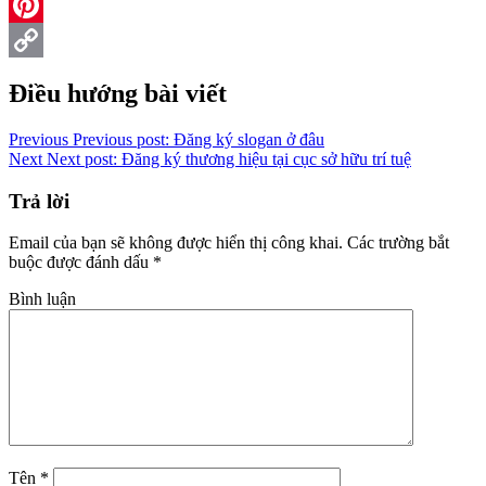
Reddit
Pinterest
Copy
Điều hướng bài viết
Link
Previous
Previous post:
Đăng ký slogan ở đâu
Next
Next post:
Đăng ký thương hiệu tại cục sở hữu trí tuệ
Trả lời
Email của bạn sẽ không được hiển thị công khai.
Các trường bắt
buộc được đánh dấu
*
Bình luận
Tên
*