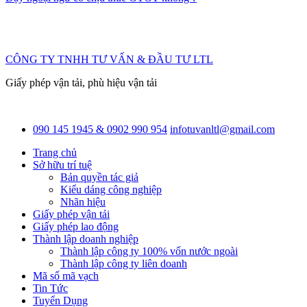
CÔNG TY TNHH TƯ VẤN & ĐẦU TƯ LTL
Giấy phép vận tải, phù hiệu vận tải
090 145 1945 & 0902 990 954
infotuvanltl@gmail.com
Trang chủ
Sở hữu trí tuệ
Bản quyền tác giả
Kiểu dáng công nghiệp
Nhãn hiệu
Giấy phép vận tải
Giấy phép lao động
Thành lập doanh nghiệp
Thành lập công ty 100% vốn nước ngoài
Thành lập công ty liên doanh
Mã số mã vạch
Tin Tức
Tuyển Dụng