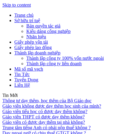
Skip to content
Trang chủ
Sở hữu trí tuệ
Bản quyền tác giả
Kiểu dáng công nghiệp
Nhãn hiệu
Giấy phép vận tải
Giấy phép lao động
Thành lập doanh nghiệp
Thành lập công ty 100% vốn nước ngoài
Thành lập công ty liên doanh
Mã số mã vạch
Tin Tức
Tuyển Dụng
Liên Hệ
Tin Mới
Thông tư dạy thêm, học thêm của Bộ Giáo dục
Giáo viên không được dạy thêm học sinh của mình?
Giáo viên tiểu học có được dạy thêm không?
Giáo viên THPT có được dạy thêm không?
Giáo viên có được dạy thêm tại nhà không?
Trung tâm tiếng Anh có phải nộp thuế không ?
Dạy ngoại ngữ có chịu thuế GTGT không ?