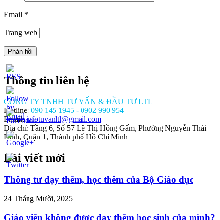
Email
*
Trang web
Thông tin liên hệ
CÔNG TY TNHH TƯ VẤN & ĐẦU TƯ LTL
Hotline:
090 145 1945 - 0902 990 954
Email:
infotuvanltl@gmail.com
Địa chỉ: Tầng 6, Số 57 Lê Thị Hồng Gấm, Phường Nguyễn Thái
Bình, Quận 1, Thành phố Hồ Chí Minh
Bài viết mới
//tuvanltl.com/dang-
uong-
an-
Thông tư dạy thêm, học thêm của Bộ Giáo dục
o-
24 Tháng Mười, 2025
Giáo viên không được dạy thêm học sinh của mình?