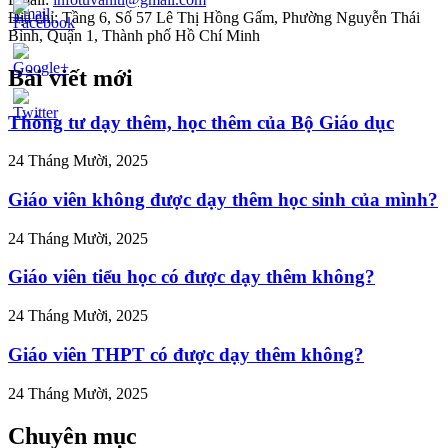
Địa chỉ: Tầng 6, Số 57 Lê Thị Hồng Gấm, Phường Nguyễn Thái
Bình, Quận 1, Thành phố Hồ Chí Minh
Bài viết mới
//tuvanltl.com/thu-
Thông tư dạy thêm, học thêm của Bộ Giáo dục
n-cap-
eu-
-
24 Tháng Mười, 2025
Giáo viên không được dạy thêm học sinh của mình?
24 Tháng Mười, 2025
Giáo viên tiểu học có được dạy thêm không?
24 Tháng Mười, 2025
Giáo viên THPT có được dạy thêm không?
24 Tháng Mười, 2025
Chuyên mục