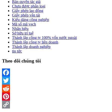
Bản quyền tác giả
Chưa được phân loại
Giấy phép lao động
Giấy phép vận tải
Kiểu dáng công nghiệp
Mã số mã vạch
Nhãn hiệu
Sở hữu trí tuệ
Thành lập công ty 100% vốn nước ngoài
Thành lập công ty liên doanh
Thành lập doanh nghiệp
tin tức
Theo dõi chúng tôi
Facebook
Twitter
Reddit
Pinterest