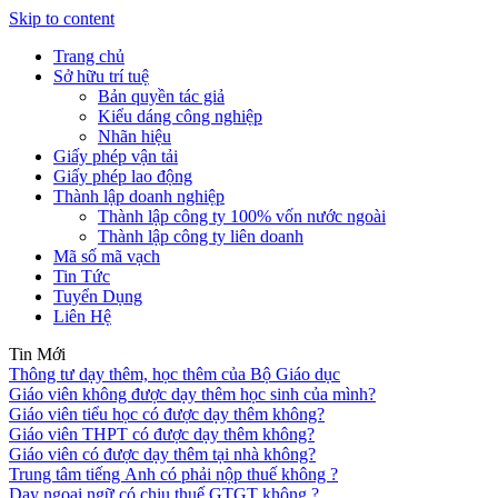
Skip to content
Trang chủ
Sở hữu trí tuệ
Bản quyền tác giả
Kiểu dáng công nghiệp
Nhãn hiệu
Giấy phép vận tải
Giấy phép lao động
Thành lập doanh nghiệp
Thành lập công ty 100% vốn nước ngoài
Thành lập công ty liên doanh
Mã số mã vạch
Tin Tức
Tuyển Dụng
Liên Hệ
Tin Mới
Thông tư dạy thêm, học thêm của Bộ Giáo dục
Giáo viên không được dạy thêm học sinh của mình?
Giáo viên tiểu học có được dạy thêm không?
Giáo viên THPT có được dạy thêm không?
Giáo viên có được dạy thêm tại nhà không?
Trung tâm tiếng Anh có phải nộp thuế không ?
Dạy ngoại ngữ có chịu thuế GTGT không ?