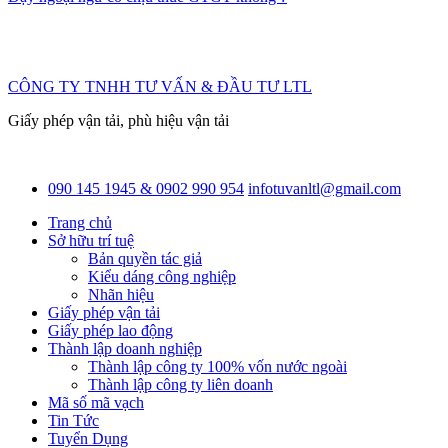
CÔNG TY TNHH TƯ VẤN & ĐẦU TƯ LTL
Giấy phép vận tải, phù hiệu vận tải
090 145 1945 & 0902 990 954
infotuvanltl@gmail.com
Trang chủ
Sở hữu trí tuệ
Bản quyền tác giả
Kiểu dáng công nghiệp
Nhãn hiệu
Giấy phép vận tải
Giấy phép lao động
Thành lập doanh nghiệp
Thành lập công ty 100% vốn nước ngoài
Thành lập công ty liên doanh
Mã số mã vạch
Tin Tức
Tuyển Dụng