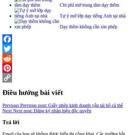
Chi phí mở trung tâm dạy thêm
Tự ý mở lớp dạy tiếng Anh tại nhà
Dạy thêm không cần xin phép
Facebook
Twitter
Reddit
Pinterest
Copy
Điều hướng bài viết
Link
Previous
Previous post:
Giấy phép kinh doanh vận tải hộ cá thể
Next
Next post:
Đăng ký nhãn hiệu độc quyền
Trả lời
Email của bạn sẽ không được hiển thị công khai.
Các trường bắt