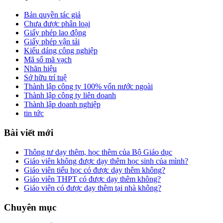
Bản quyền tác giả
Chưa được phân loại
Giấy phép lao động
Giấy phép vận tải
Kiểu dáng công nghiệp
Mã số mã vạch
Nhãn hiệu
Sở hữu trí tuệ
Thành lập công ty 100% vốn nước ngoài
Thành lập công ty liên doanh
Thành lập doanh nghiệp
tin tức
Bài viết mới
Thông tư dạy thêm, học thêm của Bộ Giáo dục
Giáo viên không được dạy thêm học sinh của mình?
Giáo viên tiểu học có được dạy thêm không?
Giáo viên THPT có được dạy thêm không?
Giáo viên có được dạy thêm tại nhà không?
Chuyên mục