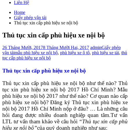
Liên Hệ
Home
Giấy phép vận tải
Thủ tục xin cấp phù hiệu xe nội bộ
Thủ tục xin cấp phù hiệu xe nội bộ
26 Tháng Mười, 2017
8 Tháng Mười Hai, 2017
admin
Giấy phép
vận tải
mẫu phù hiệu xe nội bộ
,
phù hiệu xe ô tô
,
phù hiệu xe tải
,
thủ
tục cấp phù hiệu xe nội bộ
Thủ tục xin cấp phù hiệu xe nội bộ
Thủ tục xin cấp phù hiệu xe nội bộ như thế nào? Thủ
tục xin phù hiệu xe nội bộ 2017 Hồ Chí Minh? Mẫu
phù hiệu xe nội bộ 2017 như thế nào? Cơ quan nào cấp
phù hiệu xe nội bộ?
Đăng ký Thủ tục xin phù hiệu xe
nội bộ 2017 Hồ Chí Minh nộp ở đâu? … Là những câu
hỏi đang được nhiều doanh nghiệp quan tâm.
Tư vấn
LTL tư vấn tham khảo về câu hỏi
“Thủ tục xin cấp phù
hiệu xe nội bộ”
của quý doanh nghiệp như sau: