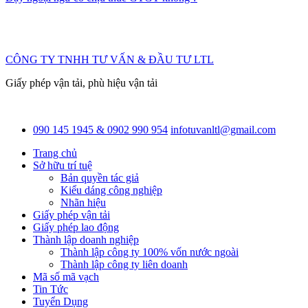
CÔNG TY TNHH TƯ VẤN & ĐẦU TƯ LTL
Giấy phép vận tải, phù hiệu vận tải
090 145 1945 & 0902 990 954
infotuvanltl@gmail.com
Trang chủ
Sở hữu trí tuệ
Bản quyền tác giả
Kiểu dáng công nghiệp
Nhãn hiệu
Giấy phép vận tải
Giấy phép lao động
Thành lập doanh nghiệp
Thành lập công ty 100% vốn nước ngoài
Thành lập công ty liên doanh
Mã số mã vạch
Tin Tức
Tuyển Dụng