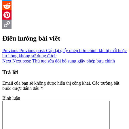
Twitter
Reddit
Pinterest
Copy
Điều hướng bài viết
Link
Previous
Previous post:
Cấp lại giấy phép bưu chính khi bị mất hoặc
hư hỏng không sử dụng được
Next
Next post:
Thủ tục sửa đổi bổ sung giấy phép bưu chính
Trả lời
Email của bạn sẽ không được hiển thị công khai.
Các trường bắt
buộc được đánh dấu
*
Bình luận