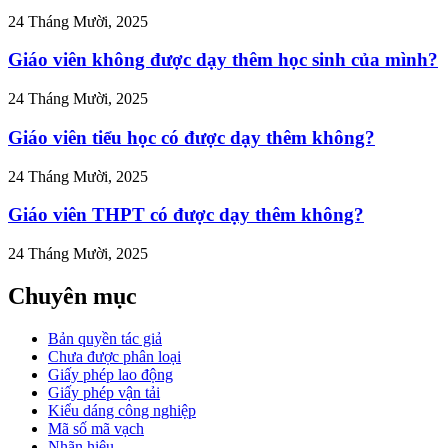
vi-
24 Tháng Mười, 2025
nh">
Giáo viên không được dạy thêm học sinh của mình?
24 Tháng Mười, 2025
Giáo viên tiểu học có được dạy thêm không?
24 Tháng Mười, 2025
Giáo viên THPT có được dạy thêm không?
24 Tháng Mười, 2025
Chuyên mục
Bản quyền tác giả
Chưa được phân loại
Giấy phép lao động
Giấy phép vận tải
Kiểu dáng công nghiệp
Mã số mã vạch
Nhãn hiệu