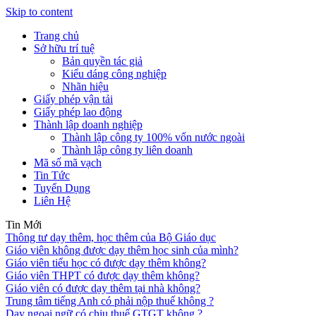
Skip to content
Trang chủ
Sở hữu trí tuệ
Bản quyền tác giả
Kiểu dáng công nghiệp
Nhãn hiệu
Giấy phép vận tải
Giấy phép lao động
Thành lập doanh nghiệp
Thành lập công ty 100% vốn nước ngoài
Thành lập công ty liên doanh
Mã số mã vạch
Tin Tức
Tuyển Dụng
Liên Hệ
Tin Mới
Thông tư dạy thêm, học thêm của Bộ Giáo dục
Giáo viên không được dạy thêm học sinh của mình?
Giáo viên tiểu học có được dạy thêm không?
Giáo viên THPT có được dạy thêm không?
Giáo viên có được dạy thêm tại nhà không?
Trung tâm tiếng Anh có phải nộp thuế không ?
Dạy ngoại ngữ có chịu thuế GTGT không ?