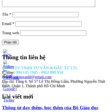
Tên
*
Email
*
Trang web
Thông tin liên hệ
CÔNG TY TNHH TƯ VẤN & ĐẦU TƯ LTL
Hotline:
090 145 1945 - 0902 990 954
Email:
infotuvanltl@gmail.com
Địa chỉ: Tầng 6, Số 57 Lê Thị Hồng Gấm, Phường Nguyễn Thái
Bình, Quận 1, Thành phố Hồ Chí Minh
Bài viết mới
//tuvanltl.com/thu-
p-
hep-
Thông tư dạy thêm, học thêm của Bộ Giáo dục
inh-