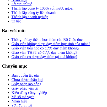
Sở hữu trí tuệ
Thành lập công ty 100% vốn nước ngoài
Thành lập công ty liên doanh
Thành lập doanh nghiệp
tin tức
Bài viết mới
Thông tư dạy thêm, học thêm của Bộ Giáo dục
Giáo viên không được dạy thêm học sinh của mình?
Giáo viên tiểu học có được dạy thêm không?
Giáo viên THPT có được dạy thêm không?
Giáo viên có được dạy thêm tại nhà không?
Chuyên mục
Bản quyền tác giả
Chưa được phân loại
Giấy phép lao động
Giấy phép vận tải
Kiểu dáng công nghiệp
Mã số mã vạch
Nhãn hiệu
Sở hữu trí tuệ