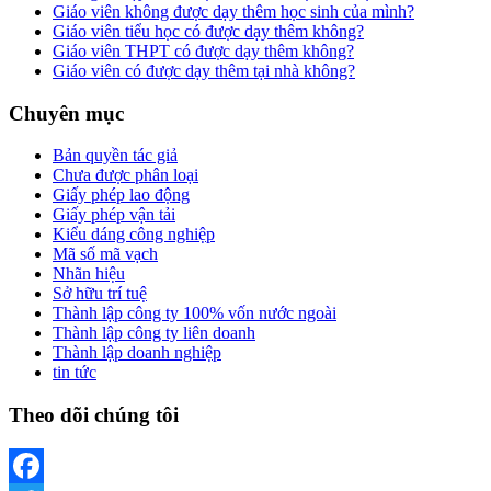
Giáo viên không được dạy thêm học sinh của mình?
Giáo viên tiểu học có được dạy thêm không?
Giáo viên THPT có được dạy thêm không?
Giáo viên có được dạy thêm tại nhà không?
Chuyên mục
Bản quyền tác giả
Chưa được phân loại
Giấy phép lao động
Giấy phép vận tải
Kiểu dáng công nghiệp
Mã số mã vạch
Nhãn hiệu
Sở hữu trí tuệ
Thành lập công ty 100% vốn nước ngoài
Thành lập công ty liên doanh
Thành lập doanh nghiệp
tin tức
Theo dõi chúng tôi