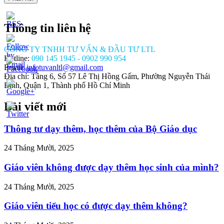
Thông tin liên hệ
CÔNG TY TNHH TƯ VẤN & ĐẦU TƯ LTL
Hotline:
090 145 1945 - 0902 990 954
Email:
infotuvanltl@gmail.com
Địa chỉ: Tầng 6, Số 57 Lê Thị Hồng Gấm, Phường Nguyễn Thái
Bình, Quận 1, Thành phố Hồ Chí Minh
Bài viết mới
//tuvanltl.com/nhai-
ch">
Thông tư dạy thêm, học thêm của Bộ Giáo dục
24 Tháng Mười, 2025
Giáo viên không được dạy thêm học sinh của mình?
24 Tháng Mười, 2025
Giáo viên tiểu học có được dạy thêm không?