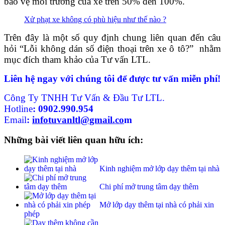
bảo vệ môi trường của xe trên 50% đến 100%.
Xử phạt xe không có phù hiệu như thế nào ?
Trên đây là một số quy định chung liên quan đến câu
hỏi “Lỗi không dán số điện thoại trên xe ô tô?” nhằm
mục đích tham khảo của Tư vấn LTL.
Liên hệ ngay với chúng tôi để được tư vấn miễn phí!
Công Ty TNHH Tư Vấn & Đầu Tư LTL.
Hotline
:
0902.990.954
Email
:
infotuvanltl@gmail.co
m
Những bài viết liên quan hữu ích:
Kinh nghiệm mở lớp dạy thêm tại nhà
Chi phí mở trung tâm dạy thêm
Mở lớp dạy thêm tại nhà có phải xin
phép