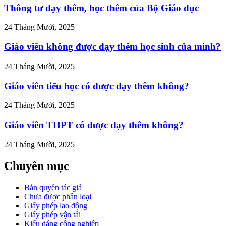
n-
Thông tư dạy thêm, học thêm của Bộ Giáo dục
ren-
o">
24 Tháng Mười, 2025
Giáo viên không được dạy thêm học sinh của mình?
24 Tháng Mười, 2025
Giáo viên tiểu học có được dạy thêm không?
24 Tháng Mười, 2025
Giáo viên THPT có được dạy thêm không?
24 Tháng Mười, 2025
Chuyên mục
Bản quyền tác giả
Chưa được phân loại
Giấy phép lao động
Giấy phép vận tải
Kiểu dáng công nghiệp