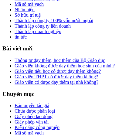
Mã số mã vạch
Nhãn hiệu
Sở hữu trí tuệ
Thành lập công ty 100% vốn nước ngoài
Thành lập công ty liên doanh
Thành lập doanh nghiệp
tin tức
Bài viết mới
Thông tư dạy thêm, học thêm của Bộ Giáo dục
Giáo viên không được dạy thêm học sinh của mình?
Giáo viên tiểu học có được dạy thêm không?
Giáo viên THPT có được dạy thêm không?
Giáo viên có được dạy thêm tại nhà không?
Chuyên mục
Bản quyền tác giả
Chưa được phân loại
Giấy phép lao động
Giấy phép vận tải
Kiểu dáng công nghiệp
Mã số mã vạch