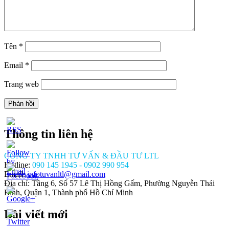
Tên
*
Email
*
Trang web
Thông tin liên hệ
CÔNG TY TNHH TƯ VẤN & ĐẦU TƯ LTL
Hotline:
090 145 1945 - 0902 990 954
Email:
infotuvanltl@gmail.com
Địa chỉ: Tầng 6, Số 57 Lê Thị Hồng Gấm, Phường Nguyễn Thái
Bình, Quận 1, Thành phố Hồ Chí Minh
Bài viết mới
/tuvanltl.com/loi-
-dan-