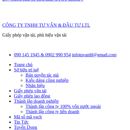
CÔNG TY TNHH TƯ VẤN & ĐẦU TƯ LTL
Giấy phép vận tải, phù hiệu vận tải
090 145 1945 & 0902 990 954
infotuvanltl@gmail.com
Trang chủ
Sở hữu trí tuệ
Bản quyền tác giả
Kiểu dáng công nghiệp
Nhãn hiệu
Giấy phép vận tải
Giấy phép lao động
Thành lập doanh nghiệp
Thành lập công ty 100% vốn nước ngoài
Thành lập công ty liên doanh
Mã số mã vạch
Tin Tức
Tuyển Dụng