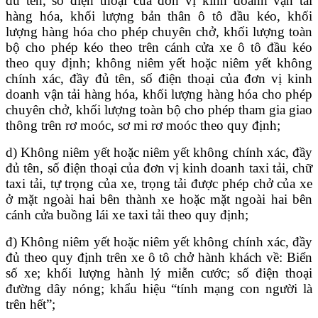
đủ tên, số điện thoại của đơn vị kinh doanh vận tải
hàng hóa, khối lượng bản thân ô tô đầu kéo, khối
lượng hàng hóa cho phép chuyên chở, khối lượng toàn
bộ cho phép kéo theo trên cánh cửa xe ô tô đầu kéo
theo quy định; không niêm yết hoặc niêm yết không
chính xác, đầy đủ tên, số điện thoại của đơn vị kinh
doanh vận tải hàng hóa, khối lượng hàng hóa cho phép
chuyên chở, khối lượng toàn bộ cho phép tham gia giao
thông trên rơ moóc, sơ mi rơ moóc theo quy định;
d) Không niêm yết hoặc niêm yết không chính xác, đầy
đủ tên, số điện thoại của đơn vị kinh doanh taxi tải, chữ
taxi tải, tự trọng của xe, trọng tải được phép chở của xe
ở mặt ngoài hai bên thành xe hoặc mặt ngoài hai bên
cánh cửa buồng lái xe taxi tải theo quy định;
đ) Không niêm yết hoặc niêm yết không chính xác, đầy
đủ theo quy định trên xe ô tô chở hành khách về: Biển
số xe; khối lượng hành lý miễn cước; số điện thoại
đường dây nóng; khẩu hiệu “tính mạng con người là
trên hết”;