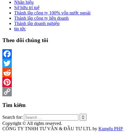
Nhãn hiệu
Sở hữu trí tuệ
Thành lập công ty 100% vốn nước ngoài
Thành lập công ty liên doanh
Thành lập doanh nghiệp
tin tức
Theo dõi chúng tôi
Facebook
Twitter
Reddit
Pinterest
Copy
Tìm kiếm
Link
Search for:
Copyright © All rights reserved.
CÔNG TY TNHH TƯ VẤN & ĐẦU TƯ LTL by
Kungfu PHP