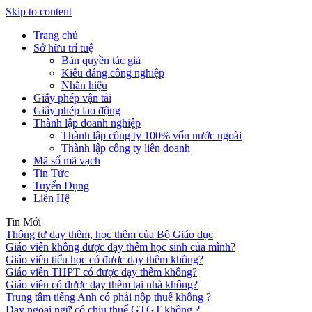
Skip to content
Trang chủ
Sở hữu trí tuệ
Bản quyền tác giả
Kiểu dáng công nghiệp
Nhãn hiệu
Giấy phép vận tải
Giấy phép lao động
Thành lập doanh nghiệp
Thành lập công ty 100% vốn nước ngoài
Thành lập công ty liên doanh
Mã số mã vạch
Tin Tức
Tuyển Dụng
Liên Hệ
Tin Mới
Thông tư dạy thêm, học thêm của Bộ Giáo dục
Giáo viên không được dạy thêm học sinh của mình?
Giáo viên tiểu học có được dạy thêm không?
Giáo viên THPT có được dạy thêm không?
Giáo viên có được dạy thêm tại nhà không?
Trung tâm tiếng Anh có phải nộp thuế không ?
Dạy ngoại ngữ có chịu thuế GTGT không ?