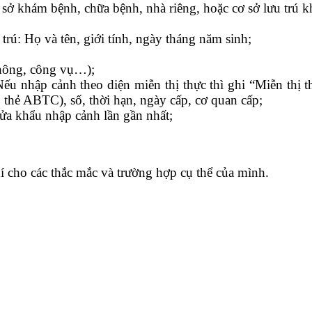
ơ sở khám bệnh, chữa bệnh, nhà riêng, hoặc cơ sở lưu trú k
rú: Họ và tên, giới tính, ngày tháng năm sinh;
 thông, công vụ…);
ếu nhập cảnh theo diện miễn thị thực thì ghi “Miễn thị th
ực, thẻ ABTC), số, thời hạn, ngày cấp, cơ quan cấp;
ửa khẩu nhập cảnh lần gần nhất;
í cho các thắc mắc và trường hợp cụ thể của mình.