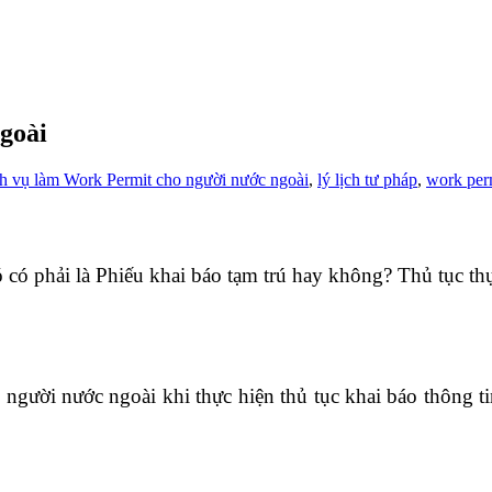
ngoài
h vụ làm Work Permit cho người nước ngoài
,
lý lịch tư pháp
,
work per
 có phải là Phiếu khai báo tạm trú hay không? Thủ tục th
người nước ngoài khi thực hiện thủ tục khai báo thông t