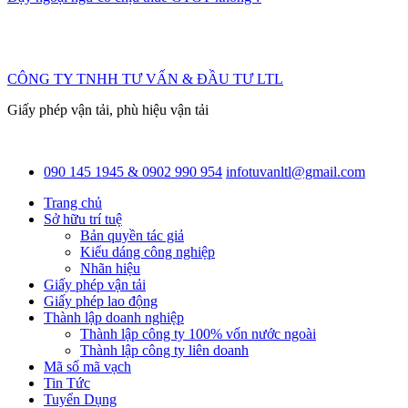
CÔNG TY TNHH TƯ VẤN & ĐẦU TƯ LTL
Giấy phép vận tải, phù hiệu vận tải
090 145 1945 & 0902 990 954
infotuvanltl@gmail.com
Trang chủ
Sở hữu trí tuệ
Bản quyền tác giả
Kiểu dáng công nghiệp
Nhãn hiệu
Giấy phép vận tải
Giấy phép lao động
Thành lập doanh nghiệp
Thành lập công ty 100% vốn nước ngoài
Thành lập công ty liên doanh
Mã số mã vạch
Tin Tức
Tuyển Dụng