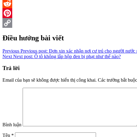
Twitter
Reddit
Pinterest
Copy
Điều hướng bài viết
Link
Previous
Previous post:
Đơn xin xác nhận nơi cư trú cho người nước 
Next
Next post:
Ô tô không lắp hộp đen bị phạt như thế nào?
Trả lời
Email của bạn sẽ không được hiển thị công khai.
Các trường bắt buộ
Bình luận
Tên
*