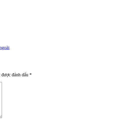
ngoài
c được đánh dấu
*