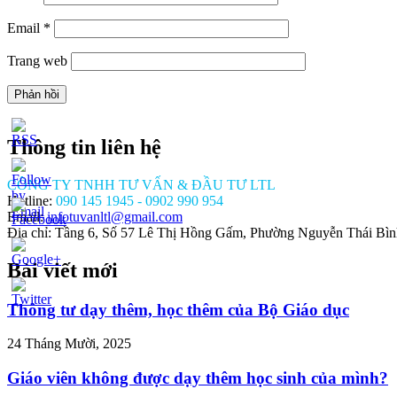
Email
*
Trang web
Thông tin liên hệ
CÔNG TY TNHH TƯ VẤN & ĐẦU TƯ LTL
Hotline:
090 145 1945 - 0902 990 954
Email:
infotuvanltl@gmail.com
Địa chỉ: Tầng 6, Số 57 Lê Thị Hồng Gấm, Phường Nguyễn Thái Bì
Bài viết mới
//tuvanltl.com/don-
c-
Thông tư dạy thêm, học thêm của Bộ Giáo dục
uu-
o-
24 Tháng Mười, 2025
Giáo viên không được dạy thêm học sinh của mình?
">