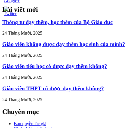
Bài viết mới
//tuvanltl.com/thu-
uyen-
g-co-
Thông tư dạy thêm, học thêm của Bộ Giáo dục
a-
3">
24 Tháng Mười, 2025
Giáo viên không được dạy thêm học sinh của mình?
24 Tháng Mười, 2025
Giáo viên tiểu học có được dạy thêm không?
24 Tháng Mười, 2025
Giáo viên THPT có được dạy thêm không?
24 Tháng Mười, 2025
Chuyên mục
Bản quyền tác giả