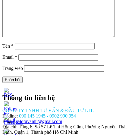
Tên
*
Email
*
Trang web
Thông tin liên hệ
CÔNG TY TNHH TƯ VẤN & ĐẦU TƯ LTL
Hotline:
090 145 1945 - 0902 990 954
Email:
infotuvanltl@gmail.com
Địa chỉ: Tầng 6, Số 57 Lê Thị Hồng Gấm, Phường Nguyễn Thái
Bình, Quận 1, Thành phố Hồ Chí Minh