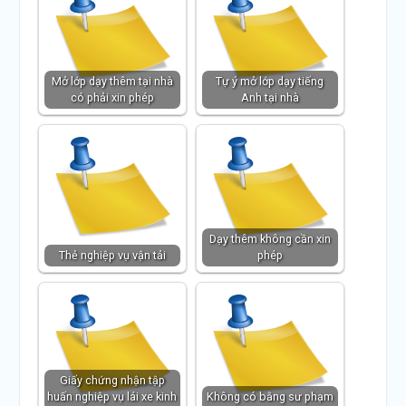
Mở lớp dạy thêm tại nhà
Tự ý mở lớp dạy tiếng
có phải xin phép
Anh tại nhà
Dạy thêm không cần xin
Thẻ nghiệp vụ vận tải
phép
Giấy chứng nhận tập
huấn nghiệp vụ lái xe kinh
Không có bằng sư phạm