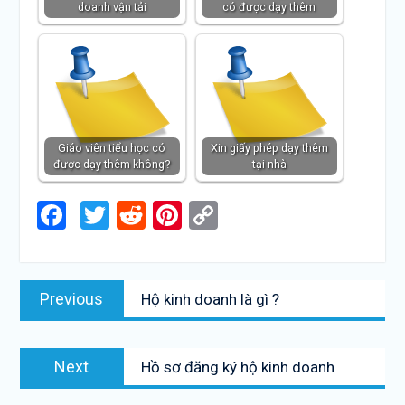
doanh vận tải
có được dạy thêm
Giáo viên tiểu học có
Xin giấy phép dạy thêm
được dạy thêm không?
tại nhà
Facebook
Twitter
Reddit
Pinterest
Copy
Link
Điều
Previous
Previous
Hộ kinh doanh là gì ?
hướng
post:
bài
Next
viết
Next
Hồ sơ đăng ký hộ kinh doanh
post: